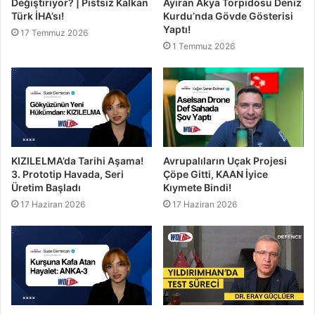
Değiştiriyor? | Pistsiz Kalkan
Ayıran Akya Torpidosu Deniz
Türk İHA’sı!
Kurdu’nda Gövde Gösterisi
Yaptı!
17 Temmuz 2026
1 Temmuz 2026
KIZILELMA’da Tarihi Aşama!
Avrupalıların Uçak Projesi
3. Prototip Havada, Seri
Çöpe Gitti, KAAN İyice
Üretim Başladı
Kıymete Bindi!
17 Haziran 2026
17 Haziran 2026