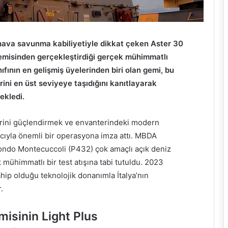
hava savunma kabiliyetiyle dikkat çeken Aster 30
misinden gerçekleştirdiği gerçek mühimmatlı
nıfının en gelişmiş üyelerinden biri olan gemi, bu
rini en üst seviyeye taşıdığını kanıtlayarak
ekledi.
erini güçlendirmek ve envanterindeki modern
acıyla önemli bir operasyona imza attı. MBDA
imondo Montecuccoli (P432) çok amaçlı açık deniz
 mühimmatlı bir test atışına tabi tutuldu. 2023
hip olduğu teknolojik donanımla İtalya’nın
.
isinin Light Plus