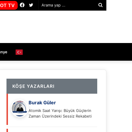
Facebook
Twitter
OT TV
Arama
yap
...
ünye
KÖŞE YAZARLARI
Burak Güler
Atomik Saat Yarışı: Büyük Güçlerin
Zaman Üzerindeki Sessiz Rekabeti