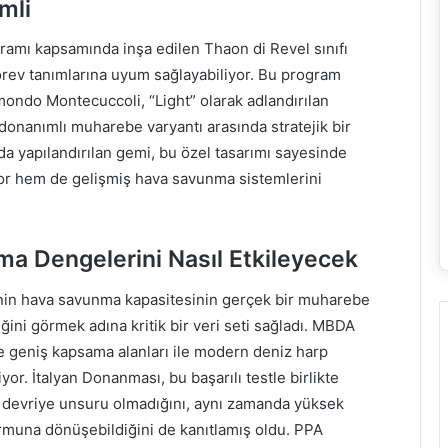
mli
gramı kapsamında inşa edilen Thaon di Revel sınıfı
görev tanımlarına uyum sağlayabiliyor. Bu program
ondo Montecuccoli, “Light” olarak adlandırılan
m donanımlı muharebe varyantı arasında stratejik bir
da yapılandırılan gemi, bu özel tasarımı sayesinde
yor hem de gelişmiş hava savunma sistemlerini
ma Dengelerini Nasıl Etkileyecek
eminin hava savunma kapasitesinin gerçek bir muharebe
ni görmek adına kritik bir veri seti sağladı. MBDA
ve geniş kapsama alanları ile modern deniz harp
iyor. İtalyan Donanması, bu başarılı testle birlikte
r devriye unsuru olmadığını, aynı zamanda yüksek
rmuna dönüşebildiğini de kanıtlamış oldu. PPA