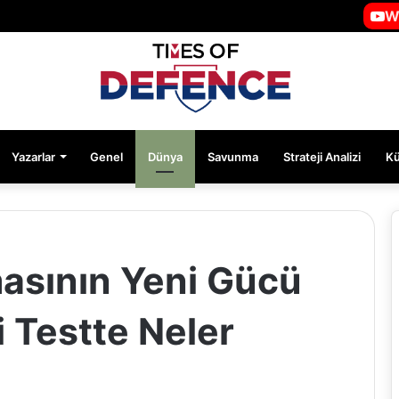
W
Yazarlar
Genel
Dünya
Savunma
Strateji Analizi
K
asının Yeni Gücü
 Testte Neler