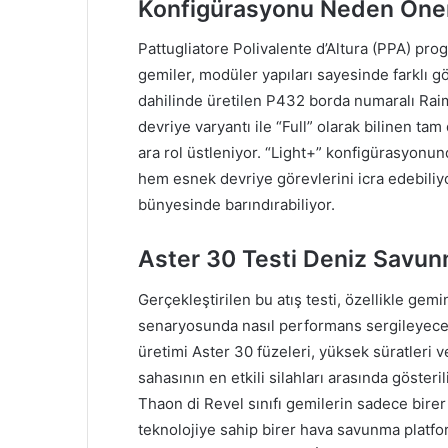
Konfigürasyonu Neden Öne
Pattugliatore Polivalente d’Altura (PPA) pro
gemiler, modüler yapıları sayesinde farklı 
dahilinde üretilen P432 borda numaralı Raim
devriye varyantı ile “Full” olarak bilinen ta
ara rol üstleniyor. “Light+” konfigürasyonun
hem esnek devriye görevlerini icra edebili
bünyesinde barındırabiliyor.
Aster 30 Testi Deniz Savun
Gerçekleştirilen bu atış testi, özellikle g
senaryosunda nasıl performans sergileyeceği
üretimi Aster 30 füzeleri, yüksek süratleri 
sahasının en etkili silahları arasında gösteril
Thaon di Revel sınıfı gemilerin sadece bire
teknolojiye sahip birer hava savunma platfo