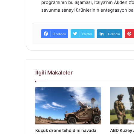
programının bu aşaması, İtalya’nın Akdeniz’dek
savunma sanayi ürünlerinin entegrasyon baş
Facebook
Twitter
LinkedIn
İlgili Makaleler
Küçük drone tehdidini havada
ABD Kuzey 