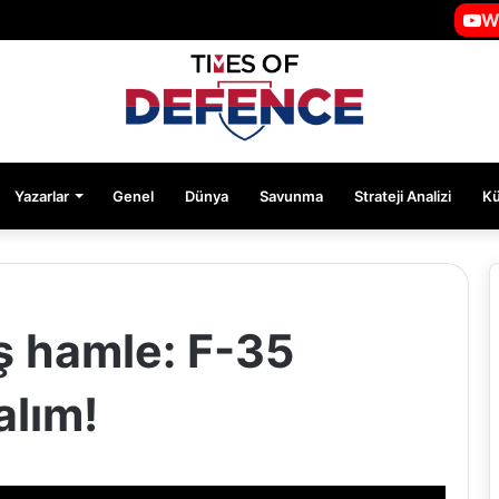
W
Yazarlar
Genel
Dünya
Savunma
Strateji Analizi
K
ş hamle: F-35
alım!