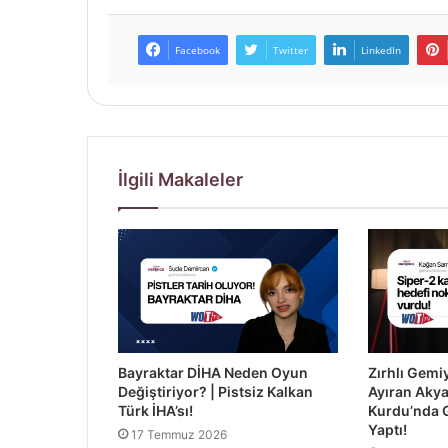
Facebook
Twitter
LinkedIn
İlgili Makaleler
Bayraktar DİHA Neden Oyun
Zırhlı Gemiy
Değiştiriyor? | Pistsiz Kalkan
Ayıran Aky
Türk İHA’sı!
Kurdu’nda 
Yaptı!
17 Temmuz 2026