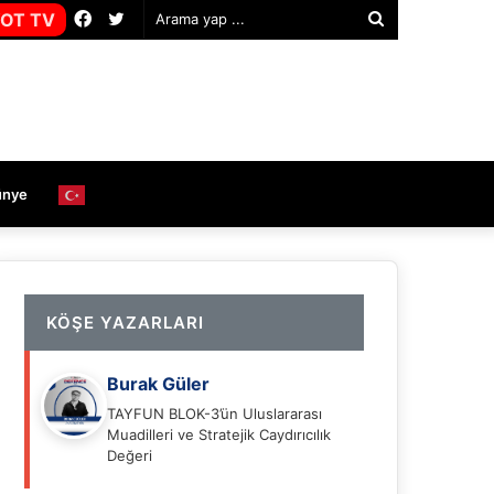
Facebook
Twitter
OT TV
Arama
yap
...
ünye
KÖŞE YAZARLARI
Burak Güler
TAYFUN BLOK-3’ün Uluslararası
Muadilleri ve Stratejik Caydırıcılık
Değeri