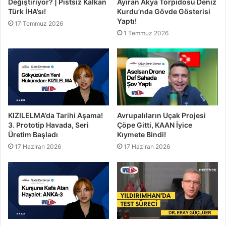
Değiştiriyor? | Pistsiz Kalkan
Ayıran Akya Torpidosu Deniz
Türk İHA’sı!
Kurdu’nda Gövde Gösterisi
Yaptı!
17 Temmuz 2026
1 Temmuz 2026
KIZILELMA’da Tarihi Aşama!
Avrupalıların Uçak Projesi
3. Prototip Havada, Seri
Çöpe Gitti, KAAN İyice
Üretim Başladı
Kıymete Bindi!
17 Haziran 2026
17 Haziran 2026