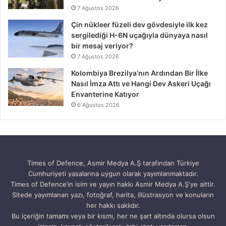
7 Ağustos 2026
Çin nükleer füzeli dev gövdesiyle ilk kez
sergilediği H-6N uçağıyla dünyaya nasıl
bir mesaj veriyor?
7 Ağustos 2026
Kolombiya Brezilya’nın Ardından Bir İlke
Nasıl İmza Attı ve Hangi Dev Askeri Uçağı
Envanterine Katıyor
6 Ağustos 2026
Times of Defence, Asmir Medya A.Ş tarafından Türkiye
Cumhuriyeti yasalarına uygun olarak yayımlanmaktadır.
Times of Defence’in isim ve yayın hakkı Asmir Medya A.Ş'ye aittir.
Sitede yayımlanan yazı, fotoğraf, harita, illüstrasyon ve konuların
her hakkı saklıdır.
Bu içeriğin tamamı veya bir kısmı, her ne şart altında olursa olsun