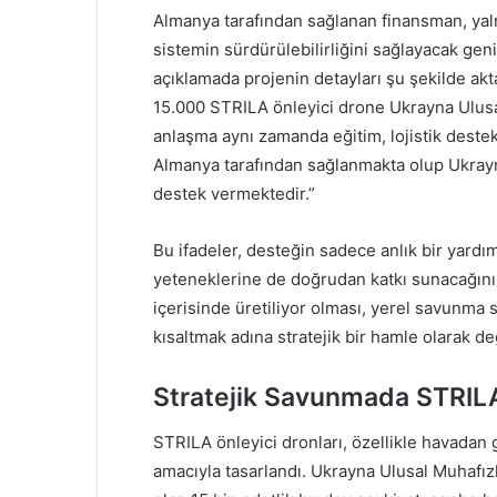
Almanya tarafından sağlanan finansman, yalnı
sistemin sürdürülebilirliğini sağlayacak geniş
açıklamada projenin detayları şu şekilde akt
15.000 STRILA önleyici drone Ukrayna Ulusal 
anlaşma aynı zamanda eğitim, lojistik deste
Almanya tarafından sağlanmakta olup Ukrayn
destek vermektedir.”
Bu ifadeler, desteğin sadece anlık bir yardı
yeteneklerine de doğrudan katkı sunacağını g
içerisinde üretiliyor olması, yerel savunma sa
kısaltmak adına stratejik bir hamle olarak değ
Stratejik Savunmada STRILA
STRILA önleyici dronları, özellikle havadan 
amacıyla tasarlandı. Ukrayna Ulusal Muhafızl