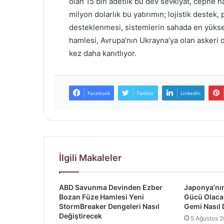
olan 15 bin adetlik bu dev sevkiyat, cephe h
milyon dolarlık bu yatırımın; lojistik destek,
desteklenmesi, sistemlerin sahada en yüksek
hamlesi, Avrupa’nın Ukrayna’ya olan askeri de
kez daha kanıtlıyor.
Facebook
Twitter
LinkedIn
İlgili Makaleler
ABD Savunma Devinden Ezber
Japonya’nın
Bozan Füze Hamlesi Yeni
Gücü Olacak
StormBreaker Dengeleri Nasıl
Gemi Nasıl D
Değiştirecek
5 Ağustos 