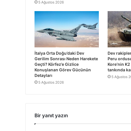
5 Ağustos 2026
İtalya Orta Doğu’daki Dev
Dev rakipler
Gerilim Sonrası Neden Harekete
Peru ordus
Geçti? Körfez’e Gizlice
Kore’nin K2
Konuşlanan Görev Gücünün
tankında kar
Detayları
5 Ağustos 
5 Ağustos 2026
Bir yanıt yazın