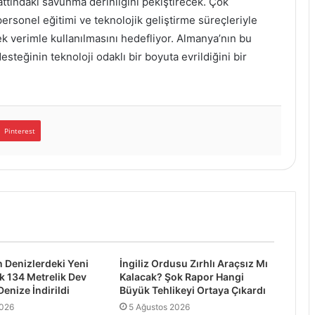
attındaki savunma derinliğini pekiştirecek. Çok
 personel eğitimi ve teknolojik geliştirme süreçleriyle
 verimle kullanılmasını hedefliyor. Almanya’nın bu
steğinin teknoloji odaklı bir boyuta evrildiğini bir
Pinterest
 Denizlerdeki Yeni
İngiliz Ordusu Zırhlı Araçsız Mı
 134 Metrelik Dev
Kalacak? Şok Rapor Hangi
enize İndirildi
Büyük Tehlikeyi Ortaya Çıkardı
2026
5 Ağustos 2026