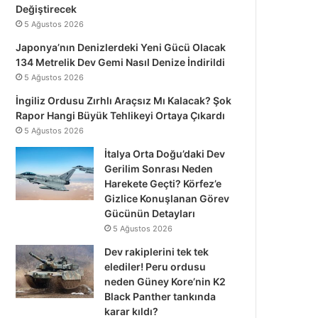
Değiştirecek
5 Ağustos 2026
Japonya’nın Denizlerdeki Yeni Gücü Olacak
134 Metrelik Dev Gemi Nasıl Denize İndirildi
5 Ağustos 2026
İngiliz Ordusu Zırhlı Araçsız Mı Kalacak? Şok
Rapor Hangi Büyük Tehlikeyi Ortaya Çıkardı
5 Ağustos 2026
İtalya Orta Doğu’daki Dev
Gerilim Sonrası Neden
Harekete Geçti? Körfez’e
Gizlice Konuşlanan Görev
Gücünün Detayları
5 Ağustos 2026
Dev rakiplerini tek tek
elediler! Peru ordusu
neden Güney Kore’nin K2
Black Panther tankında
karar kıldı?