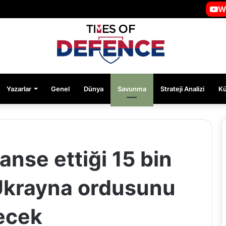
W
Yazarlar
Genel
Dünya
Savunma
Strateji Analizi
K
anse ettiği 15 bin
Ukrayna ordusunu
recek