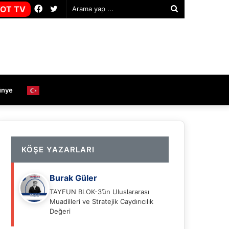
Facebook
Twitter
OT TV
Arama
yap
...
ünye
KÖŞE YAZARLARI
Burak Güler
TAYFUN BLOK-3’ün Uluslararası
Muadilleri ve Stratejik Caydırıcılık
Değeri