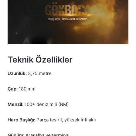
Teknik Özellikler
Uzunluk:
3,75 metre
Çap:
180 mm
Menzil:
100+ deniz mili (NM)
Harp Başlığı:
Parça tesirli, yüksek infilaklı
Güdüm:
Arasafha ve terminal