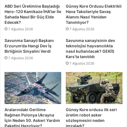
ABD Seri Üretimine Başladığı
Güney Kore Ordusu Elektrikli
Hero-120 Kamikaze İHA’lar İle
Hava Taksileriyle Savaş
Sahada Nasıl Bir Güç Elde
Alanını Nasıl Yeniden
Edecek?
Tanımlıyor?
7 Ağustos 2026
7 Ağustos 2026
Savunma Sanayii Başkanı
Savunma sanayisinin dev
Erzurum’da Hangi Dev İş
teknolojisi hayvancılıkta
Birliğinin Sinyalini Verdi
nasıl kullanılacak? GEKİS
Kars’ta tanıtıldı
7 Ağustos 2026
7 Ağustos 2026
Aralarındaki Gerilime
Güney Kore ordusu ilk seri
Rağmen Polonya Ukrayna
üretim robot asker
İçin Neden 50. Askeri Yardım
sözleşmesini neden
Paketini Hazırlıyor?
imzaladı?