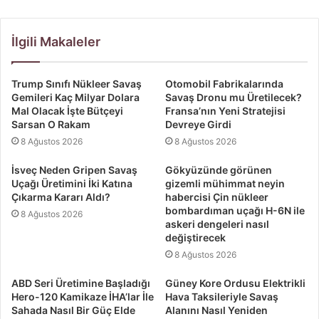
İlgili Makaleler
Trump Sınıfı Nükleer Savaş
Otomobil Fabrikalarında
Gemileri Kaç Milyar Dolara
Savaş Dronu mu Üretilecek?
Mal Olacak İşte Bütçeyi
Fransa’nın Yeni Stratejisi
Sarsan O Rakam
Devreye Girdi
8 Ağustos 2026
8 Ağustos 2026
İsveç Neden Gripen Savaş
Gökyüzünde görünen
Uçağı Üretimini İki Katına
gizemli mühimmat neyin
Çıkarma Kararı Aldı?
habercisi Çin nükleer
bombardıman uçağı H-6N ile
8 Ağustos 2026
askeri dengeleri nasıl
değiştirecek
8 Ağustos 2026
ABD Seri Üretimine Başladığı
Güney Kore Ordusu Elektrikli
Hero-120 Kamikaze İHA’lar İle
Hava Taksileriyle Savaş
Sahada Nasıl Bir Güç Elde
Alanını Nasıl Yeniden