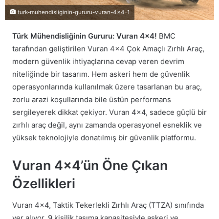
turk-muhendisliginin-gururu-vuran-4x4-1
Türk Mühendisliğinin Gururu: Vuran 4×4!
BMC
tarafından geliştirilen Vuran 4×4 Çok Amaçlı Zırhlı Araç,
modern güvenlik ihtiyaçlarına cevap veren devrim
niteliğinde bir tasarım. Hem askeri hem de güvenlik
operasyonlarında kullanılmak üzere tasarlanan bu araç,
zorlu arazi koşullarında bile üstün performans
sergileyerek dikkat çekiyor. Vuran 4×4, sadece güçlü bir
zırhlı araç değil, aynı zamanda operasyonel esneklik ve
yüksek teknolojiyle donatılmış bir güvenlik platformu.
Vuran 4×4’ün Öne Çıkan
Özellikleri
Vuran 4×4, Taktik Tekerlekli Zırhlı Araç (TTZA) sınıfında
yer alıyor. 9 kişilik taşıma kapasitesiyle askeri ve