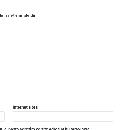
le işaretlenmişlerdir
İnternet sitesi
m, e-posta adresim ve site adresim bu tarayıcıya