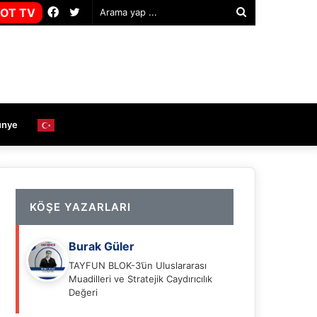
Facebook
Twitter
OT TV
Arama
yap
...
ünye
KÖŞE YAZARLARI
Burak Güler
TAYFUN BLOK-3’ün Uluslararası
Muadilleri ve Stratejik Caydırıcılık
Değeri