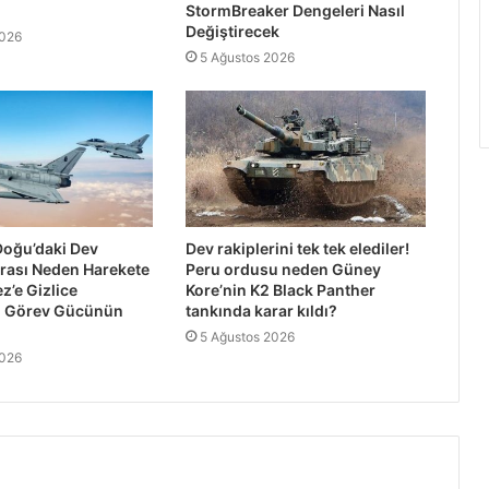
StormBreaker Dengeleri Nasıl
Değiştirecek
2026
5 Ağustos 2026
 Doğu’daki Dev
Dev rakiplerini tek tek elediler!
rası Neden Harekete
Peru ordusu neden Güney
z’e Gizlice
Kore’nin K2 Black Panther
n Görev Gücünün
tankında karar kıldı?
5 Ağustos 2026
2026