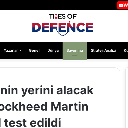
W
Yazarlar
Genel
Dünya
Savunma
Strateji Analizi
K
nin yerini alacak
Lockheed Martin
 test edildi