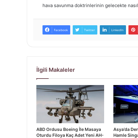
hava savunma doktrinlerinin gelecekte nasıl 
Facebook
Twitter
LinkedIn
İlgili Makaleler
ABD Ordusu Boeing İle Masaya
Asya’da Den
Oturdu Filoya Kaç Adet Yeni AH-
Hamle Sing