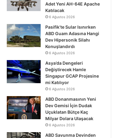
Adet Yeni AH-64E Apache
Katılacak
6 Ağustos 2026
Pasifik’te Sular Isınırken
ABD Guam Adasına Hangi
Dev Hipersonik Silahı
Konuşlandırdı
6 Ağustos 2026
Asya’da Dengeleri
Değiştirecek Hamle
Singapur GCAP Projesine
mi Katılıyor
6 Ağustos 2026
ABD Donanmasının Yeni
Dev Gemisi İçin Dudak
Uçuklatan Bütçe Kaç
Milyar Dolara Ulaşacak
6 Ağustos 2026
ABD Savunma Devinden