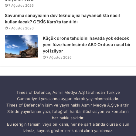
7 Ağustos 2026
Savunma sanayisinin dev teknolojisi hayvancılıkta nasıl
kullanılacak? GEKİS Kars’ta tanıtıldı
7 Ağustos 2026
Küçük drone tehdidini havada yok edecek
yeni füze hamlesinde ABD Ordusu nasıl bir
yol izliyor
7 Ağustos 2026
Times of Defence, Asmir Medya A.Ş tarafından Türkiye
Cumhuriyeti yasalarına uygun olarak yayımlanmaktadır.
Times of Defence’in isim ve yayın hakkı Asmir Medya A.Ş'ye aittir.
Sitede yayımlanan yazı, fotoğraf, harita, illüstrasyon ve konuların
her hakkı saklıdır.
Bu içeriğin tamamı veya bir kısmı, her ne şart altında olursa olsun
izinsiz, kaynak gösterilerek dahi alıntı yapılamaz.