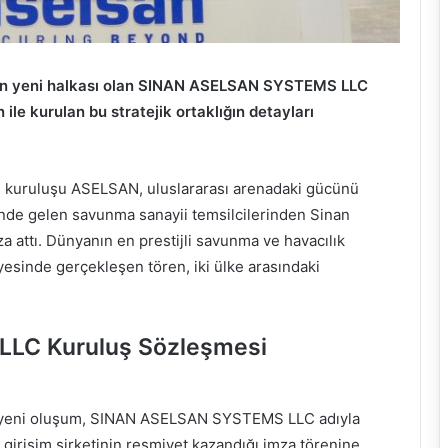
 en yeni halkası olan SINAN ASELSAN SYSTEMS LLC
le kurulan bu stratejik ortaklığın detayları
ü kuruluşu ASELSAN, uluslararası arenadaki gücünü
nde gelen savunma sanayii temsilcilerinden Sinan
za attı. Dünyanın en prestijli savunma ve havacılık
esinde gerçekleşen tören, iki ülke arasındaki
LC Kuruluş Sözleşmesi
 yeni oluşum, SINAN ASELSAN SYSTEMS LLC adıyla
k girişim şirketinin resmiyet kazandığı imza törenine