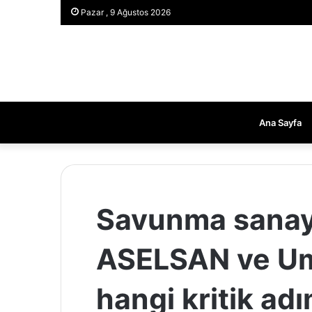
Pazar , 9 Ağustos 2026
Ana Sayfa
Savunma sanayii
ASELSAN ve U
hangi kritik adı