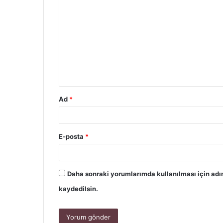
Ad
*
E-posta
*
Daha sonraki yorumlarımda kullanılması için adı
kaydedilsin.