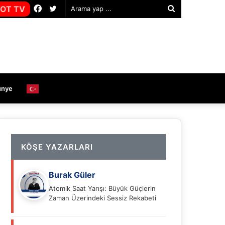
Facebook
Twitter
OT TV
Arama
yap
...
ünye
KÖŞE YAZARLARI
Burak Güler
Atomik Saat Yarışı: Büyük Güçlerin
Zaman Üzerindeki Sessiz Rekabeti