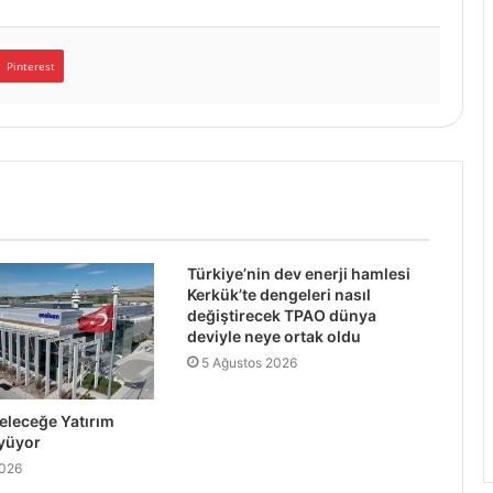
Pinterest
Türkiye’nin dev enerji hamlesi
Kerkük’te dengeleri nasıl
değiştirecek TPAO dünya
deviyle neye ortak oldu
5 Ağustos 2026
leceğe Yatırım
yüyor
2026