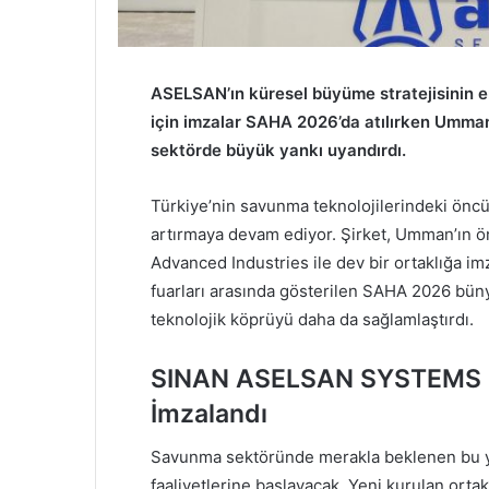
ASELSAN’ın küresel büyüme stratejisinin
için imzalar SAHA 2026’da atılırken Umman i
sektörde büyük yankı uyandırdı.
Türkiye’nin savunma teknolojilerindeki önc
artırmaya devam ediyor. Şirket, Umman’ın ö
Advanced Industries ile dev bir ortaklığa im
fuarları arasında gösterilen SAHA 2026 büny
teknolojik köprüyü daha da sağlamlaştırdı.
SINAN ASELSAN SYSTEMS L
İmzalandı
Savunma sektöründe merakla beklenen bu
faaliyetlerine başlayacak. Yeni kurulan orta