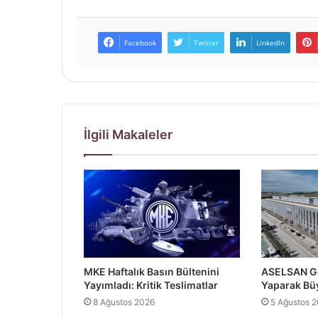
Facebook
Twitter
LinkedIn
İlgili Makaleler
MKE Haftalık Basın Bültenini
ASELSAN Ge
Yayımladı: Kritik Teslimatlar
Yaparak Bü
8 Ağustos 2026
5 Ağustos 