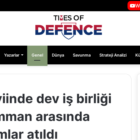
W
Yazarlar
Genel
Dünya
Savunma
Strateji Analizi
K
nde dev iş birliği
mman arasında
mlar atıldı