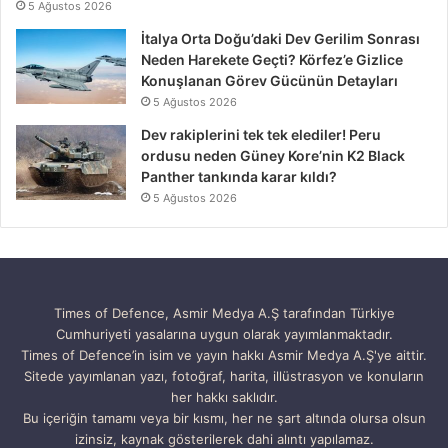
5 Ağustos 2026
İtalya Orta Doğu’daki Dev Gerilim Sonrası
Neden Harekete Geçti? Körfez’e Gizlice
Konuşlanan Görev Gücünün Detayları
5 Ağustos 2026
Dev rakiplerini tek tek elediler! Peru
ordusu neden Güney Kore’nin K2 Black
Panther tankında karar kıldı?
5 Ağustos 2026
Times of Defence, Asmir Medya A.Ş tarafından Türkiye
Cumhuriyeti yasalarına uygun olarak yayımlanmaktadır.
Times of Defence’in isim ve yayın hakkı Asmir Medya A.Ş'ye aittir.
Sitede yayımlanan yazı, fotoğraf, harita, illüstrasyon ve konuların
her hakkı saklıdır.
Bu içeriğin tamamı veya bir kısmı, her ne şart altında olursa olsun
izinsiz, kaynak gösterilerek dahi alıntı yapılamaz.