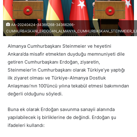
AA-20240424-34366268-34366266-
CUMHURBASKANI_ERDOGAN_ALMANYA_CUMHURBASKANI_STEINMEIER_ILE_
Almanya Cumhurbaşkanı Steinmeier ve heyetini
Ankara’da misafir etmekten duyduğu memnuniyeti dile
getiren Cumhurbaşkanı Erdoğan, ziyaretin,
Steinmeier’in Cumhurbaşkanı olarak Türkiye’ye yaptığı
ilk ziyaret olması ve Türkiye-Almanya Dostluk
Anlaşması’nın 100’üncü yılına tekabül etmesi bakımından
değerli olduğunu söyledi.
Buna ek olarak Erdoğan savunma sanayii alanında
yapılabilecek iş birliklerine de değindi. Erdoğan şu
ifadeleri kullandı: