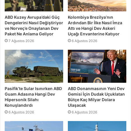
ABD Kuzey Avrupa’daki Güç
Kolombiya Brezilya’nın
Dengelerini Nasıl Değiştiriyor
Ardından Bir İlke Nasıl İmza
ve Norveç’e Onaylanan Dev
Attı ve Hangi Dev Askeri
Paket Ne Anlama Geliyor
Uçağı Envanterine Katıyor
7 Ağustos 2026
6 Ağustos 2026
Pasifik’te Sular Isınırken ABD
ABD Donanmasının Yeni Dev
Guam Adasına Hangi Dev
Gemisi İçin Dudak Uçuklatan
Hipersonik Silahı
Bütçe Kaç Milyar Dolara
Konuşlandırdı
Ulaşacak
6 Ağustos 2026
6 Ağustos 2026