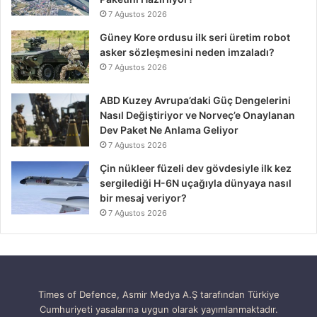
7 Ağustos 2026
Güney Kore ordusu ilk seri üretim robot
asker sözleşmesini neden imzaladı?
7 Ağustos 2026
ABD Kuzey Avrupa’daki Güç Dengelerini
Nasıl Değiştiriyor ve Norveç’e Onaylanan
Dev Paket Ne Anlama Geliyor
7 Ağustos 2026
Çin nükleer füzeli dev gövdesiyle ilk kez
sergilediği H-6N uçağıyla dünyaya nasıl
bir mesaj veriyor?
7 Ağustos 2026
Times of Defence, Asmir Medya A.Ş tarafından Türkiye
Cumhuriyeti yasalarına uygun olarak yayımlanmaktadır.