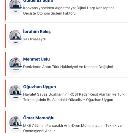
Güldeniz Suna
Konvansiyonelden Algoritmaya: Dijital Harp Konseptine
Geçişte Otonom Sistem Faktörü
İbrahim Keleş
Ya Olmasaydı…
Mehmet Uslu
Denizlerde Artan Türk Hâkimiyeti ve Konsept Değişimi
Oğuzhan Uygun
Hayalet Savaş Uçaklarının (RCS) Radar Kesit Alanları ve Türk
Teknolojisinin Bu Alandaki Yükselişi – Oğuzhan Uygun
Ömer Memoğlu
MKE 7.62 mm Parçacıklı Anti-Dron Mühimmatının Teknik ve
Operasyonel Analizi