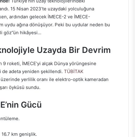
inde!
Türkiye’nin uzay teknolojilerindeki
zandı. 15 Nisan 2023’te uzaydaki yolculuğuna
arken, ardından gelecek İMECE-2 ve İMECE-
kım uydu ağına dönüşüyor. Peki bu uydular neden bu
li göz”ün hikâyesi…
nolojiyle Uzayda Bir Devrim
n 9 roketi, İMECE’yi alçak Dünya yörüngesine
i de adeta yeniden şekillendi.
TÜBİTAK
 üzerinde yerlilik oranı ile elektro-optik kameradan
başarı öyküsü sundu.
CE’nin Gücü
üntüleme.
16.7 km genişlik.