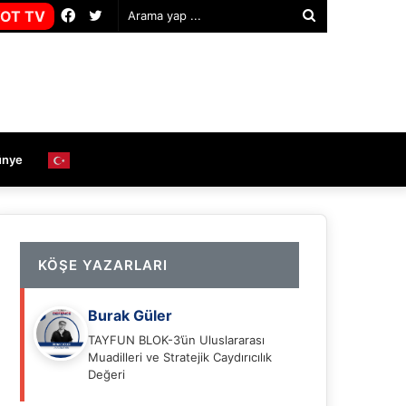
Facebook
Twitter
OT TV
Arama
yap
...
ünye
KÖŞE YAZARLARI
Burak Güler
TAYFUN BLOK-3’ün Uluslararası
Muadilleri ve Stratejik Caydırıcılık
Değeri