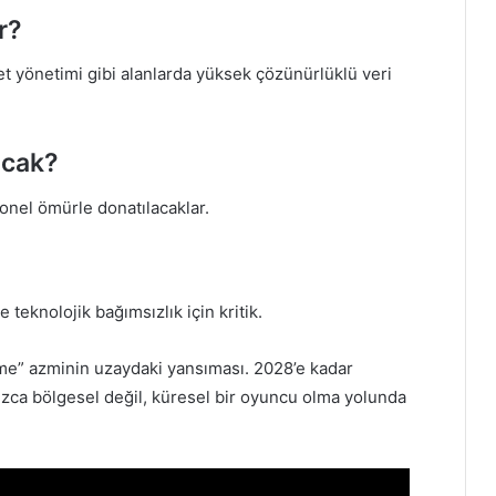
r?
fet yönetimi gibi alanlarda yüksek çözünürlüklü veri
acak?
yonel ömürle donatılacaklar.
teknolojik bağımsızlık için kritik.
tme” azminin uzaydaki yansıması. 2028’e kadar
nızca bölgesel değil, küresel bir oyuncu olma yolunda