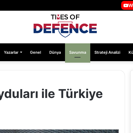
W
Yazarlar
Genel
Dünya
Savunma
Strateji Analizi
K
uları ile Türkiye