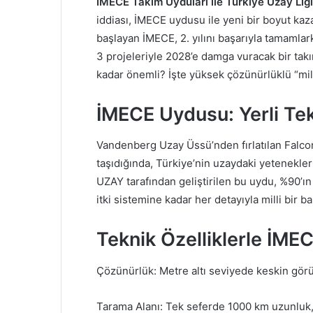
İMECE Takım Uyduları ile Türkiye Uzay Lig
iddiası, İMECE uydusu ile yeni bir boyut ka
başlayan İMECE, 2. yılını başarıyla tamaml
3 projeleriyle 2028’e damga vuracak bir ta
kadar önemli? İşte yüksek çözünürlüklü “mil
İMECE Uydusu: Yerli Tek
Vandenberg Uzay Üssü’nden fırlatılan Falco
taşıdığında, Türkiye’nin uzaydaki yetenekler
UZAY tarafından geliştirilen bu uydu, %90’ın
itki sistemine kadar her detayıyla milli bir 
Teknik Özelliklerle İME
Çözünürlük: Metre altı seviyede keskin gör
Tarama Alanı: Tek seferde 1000 km uzunluk, 