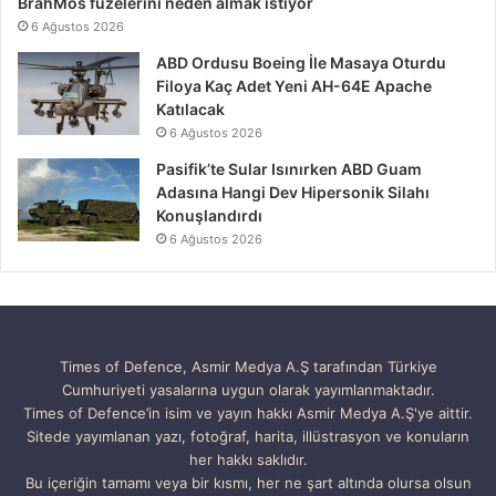
BrahMos füzelerini neden almak istiyor
6 Ağustos 2026
ABD Ordusu Boeing İle Masaya Oturdu
Filoya Kaç Adet Yeni AH-64E Apache
Katılacak
6 Ağustos 2026
Pasifik’te Sular Isınırken ABD Guam
Adasına Hangi Dev Hipersonik Silahı
Konuşlandırdı
6 Ağustos 2026
Times of Defence, Asmir Medya A.Ş tarafından Türkiye
Cumhuriyeti yasalarına uygun olarak yayımlanmaktadır.
Times of Defence’in isim ve yayın hakkı Asmir Medya A.Ş'ye aittir.
Sitede yayımlanan yazı, fotoğraf, harita, illüstrasyon ve konuların
her hakkı saklıdır.
Bu içeriğin tamamı veya bir kısmı, her ne şart altında olursa olsun