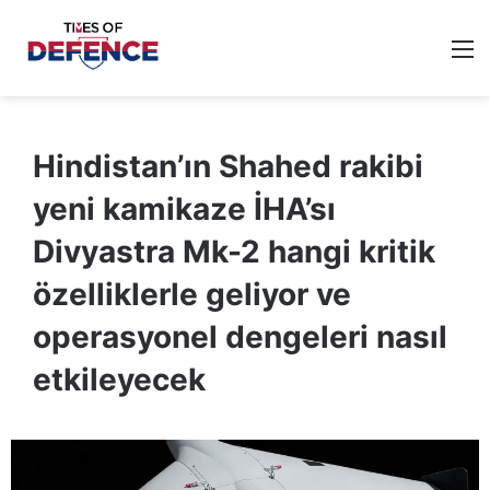
M
Hindistan’ın Shahed rakibi
yeni kamikaze İHA’sı
Divyastra Mk-2 hangi kritik
özelliklerle geliyor ve
operasyonel dengeleri nasıl
etkileyecek