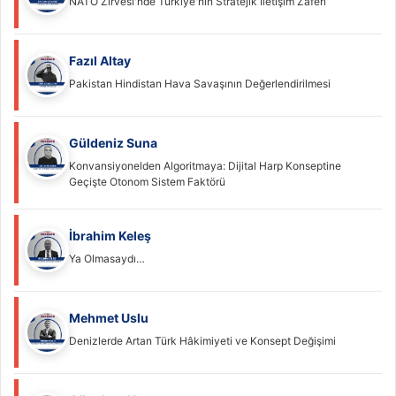
NATO Zirvesi'nde Türkiye'nin Stratejik İletişim Zaferi
Fazıl Altay
Pakistan Hindistan Hava Savaşının Değerlendirilmesi
Güldeniz Suna
Konvansiyonelden Algoritmaya: Dijital Harp Konseptine
Geçişte Otonom Sistem Faktörü
İbrahim Keleş
Ya Olmasaydı…
Mehmet Uslu
Denizlerde Artan Türk Hâkimiyeti ve Konsept Değişimi