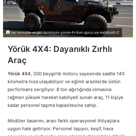
her-kosulda-engel-tanimiyor-yoruk-4x4un-gucu-ve-kabiliyeti-2
Yörük 4X4: Dayanıklı Zırhlı
Araç
Yörük 4X4
, 300 beygirlik motoru sayesinde saatte 140
kilometre hıza ulaşabiliyor ve eğimli arazilerde üstün
performans sergiliyor. 8 ton ağırlığında olmasına
rağmen yüksek hareket kabiliyeti sunan araç, 11 kişiye
kadar personel taşıma kapasitesine sahip.
Modüler tasarımı, aracı farklı operasyonel ihtiyaçlara
uygun hale getiriyor. Personel taşıyıcı, keşif, hava