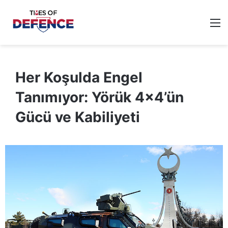
M
Her Koşulda Engel
Tanımıyor: Yörük 4×4’ün
Gücü ve Kabiliyeti