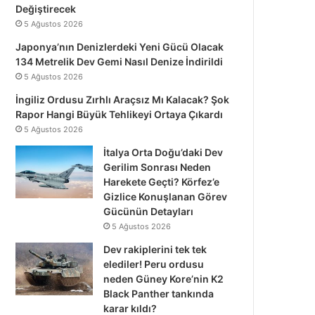
Değiştirecek
5 Ağustos 2026
Japonya’nın Denizlerdeki Yeni Gücü Olacak
134 Metrelik Dev Gemi Nasıl Denize İndirildi
5 Ağustos 2026
İngiliz Ordusu Zırhlı Araçsız Mı Kalacak? Şok
Rapor Hangi Büyük Tehlikeyi Ortaya Çıkardı
5 Ağustos 2026
İtalya Orta Doğu’daki Dev
Gerilim Sonrası Neden
Harekete Geçti? Körfez’e
Gizlice Konuşlanan Görev
Gücünün Detayları
5 Ağustos 2026
Dev rakiplerini tek tek
elediler! Peru ordusu
neden Güney Kore’nin K2
Black Panther tankında
karar kıldı?