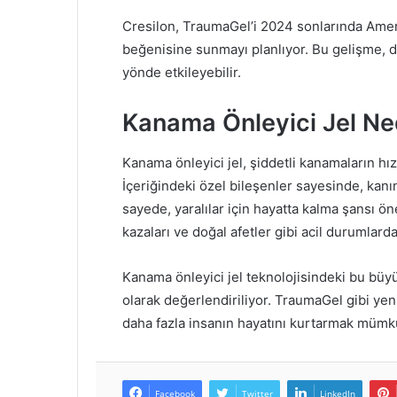
Cresilon, TraumaGel’i 2024 sonlarında Amerik
beğenisine sunmayı planlıyor. Bu gelişme, d
yönde etkileyebilir.
Kanama Önleyici Jel Ne
Kanama önleyici jel, şiddetli kanamaların hı
İçeriğindeki özel bileşenler sayesinde, kanın
sayede, yaralılar için hayatta kalma şansı önem
kazaları ve doğal afetler gibi acil durumlard
Kanama önleyici jel teknolojisindeki bu büy
olarak değerlendiriliyor. TraumaGel gibi yen
daha fazla insanın hayatını kurtarmak mümk
Facebook
Twitter
LinkedIn