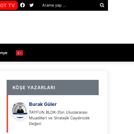
Facebook
Twitter
OT TV
Arama
yap
...
ünye
KÖŞE YAZARLARI
Burak Güler
TAYFUN BLOK-3’ün Uluslararası
Muadilleri ve Stratejik Caydırıcılık
Değeri