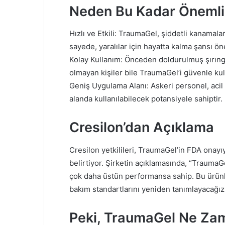
Neden Bu Kadar Önemli
Hızlı ve Etkili: TraumaGel, şiddetli kanamal
sayede, yaralılar için hayatta kalma şansı öne
Kolay Kullanım: Önceden doldurulmuş şırınga
olmayan kişiler bile TraumaGel’i güvenle kull
Geniş Uygulama Alanı: Askeri personel, acil s
alanda kullanılabilecek potansiyele sahiptir.
Cresilon’dan Açıklama
Cresilon yetkilileri, TraumaGel’in FDA onayıyl
belirtiyor. Şirketin açıklamasında, “TraumaG
çok daha üstün performansa sahip. Bu ürünle
bakım standartlarını yeniden tanımlayacağız.” 
Peki, TraumaGel Ne Za