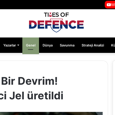
W
Yazarlar
Genel
Dünya
Savunma
Strateji Analizi
K
Bir Devrim!
 Jel üretildi