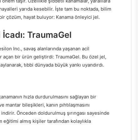
önem taşır. Özellikle şiddetli kanamalar, yaralılara
yalleri yarıda kesebilir. İşte tam bu noktada, bilim
ı bir çözüm, hayat buluyor: Kanama önleyici jel.
i İcadı: TraumaGel
silon Inc., savaş alanlarında yaşanan acil
r açan bir ürün geliştirdi: TraumaGel. Bu özel jel,
naylanarak, tıbbi dünyada büyük yankı uyandırdı.
anamanın hızla durdurulmasını sağlayan bir
ve mantar bileşikleri, kanın pıhtılaşmasını
 indirir. Önceden doldurulmuş şırıngası sayesinde
eğitimi almış kişiler tarafından kolaylıkla