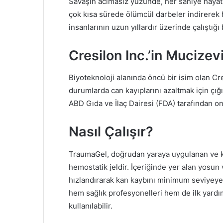
Savaşın acımasız yüzünde, her saniye hayati 
çok kısa sürede ölümcül darbeler indirerek ha
insanlarının uzun yıllardır üzerinde çalıştığ
Cresilon Inc.’in Mucizev
Biyoteknoloji alanında öncü bir isim olan Cre
durumlarda can kayıplarını azaltmak için çığı
ABD Gıda ve İlaç Dairesi (FDA) tarafından o
Nasıl Çalışır?
TraumaGel, doğrudan yaraya uygulanan ve k
hemostatik jeldir. İçeriğinde yer alan yosun 
hızlandırarak kan kaybını minimum seviyeye
hem sağlık profesyonelleri hem de ilk yardım 
kullanılabilir.