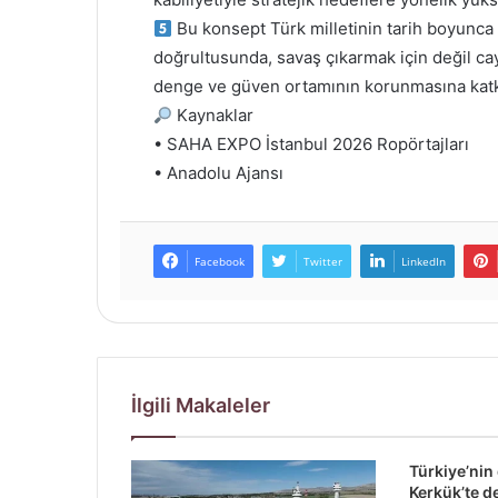
Bu konsept Türk milletinin tarih boyunca
doğrultusunda, savaş çıkarmak için değil cay
denge ve güven ortamının korunmasına katkı
Kaynaklar
• SAHA EXPO İstanbul 2026 Ropörtajları
• Anadolu Ajansı
Facebook
Twitter
LinkedIn
İlgili Makaleler
Türkiye’nin
Kerkük’te d