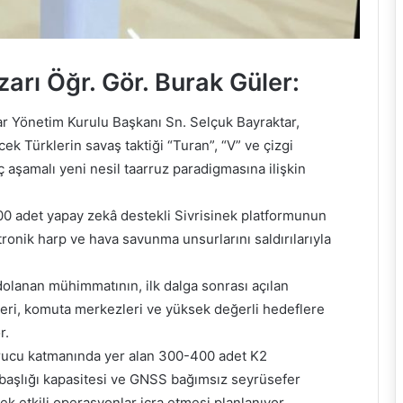
arı Öğr. Gör. Burak Güler:
r Yönetim Kurulu Başkanı Sn. Selçuk Bayraktar,
ek Türklerin savaş taktiği “Turan”, “V” ve çizgi
ç aşamalı yeni nesil taarruz paradigmasına ilişkin
00 adet yapay zekâ destekli Sivrisinek platformunun
ronik harp ve hava savunma unsurlarını saldırılarıyla
olanan mühimmatının, ilk dalga sonrası açılan
mleri, komuta merkezleri ve yüksek değerli hedeflere
r.
rucu katmanında yer alan 300-400 adet K2
başlığı kapasitesi ve GNSS bağımsız seyrüsefer
sek etkili operasyonlar icra etmesi planlanıyor.