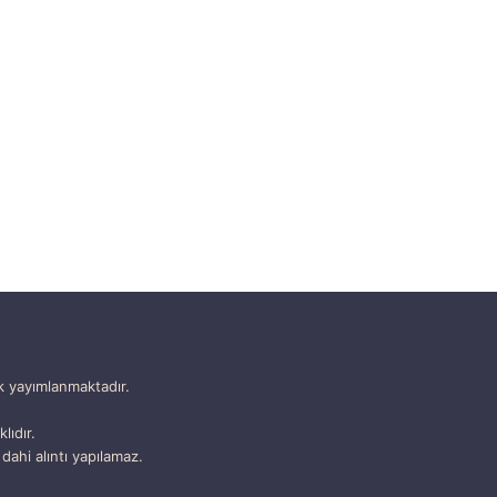
k yayımlanmaktadır.
lıdır.
dahi alıntı yapılamaz.