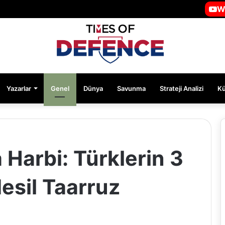
W
Yazarlar
Genel
Dünya
Savunma
Strateji Analizi
K
Harbi: Türklerin 3
esil Taarruz