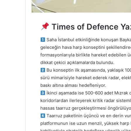
Times of Defence Yaz
Saha İstanbul etkinliğinde konuşan Bayka
geleceğin hava harp konseptini şekillendirec
formasyonlarıyla birlikte hareket edebilen ü
dikkat çekici açıklamalarda bulundu.
Bu konseptin ilk aşamasında, yaklaşık 10
sürü mimarisiyle hareket ederek radar, elekt
baskı altına alması hedefleniyor.
İkinci aşamada ise 500-600 adet Mızrak d
koridorlardan ilerleyerek kritik radar siste
hassas taarruz gerçekleştirmesi öngörülüyo
Taarruz paketinin üçüncü ve en derin vu
platformunun ise uzun menzil, yüksek harp 
kabiliyetiyle stratejik hedeflere yönelik yük