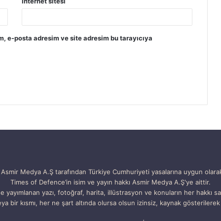
İnternet sitesi
m, e-posta adresim ve site adresim bu tarayıcıya
Asmir Medya A.Ş tarafından Türkiye Cumhuriyeti yasalarına uygun olara
Times of Defence’in isim ve yayın hakkı Asmir Medya A.Ş'ye aittir.
e yayımlanan yazı, fotoğraf, harita, illüstrasyon ve konuların her hakkı sak
ya bir kısmı, her ne şart altında olursa olsun izinsiz, kaynak gösterilerek 