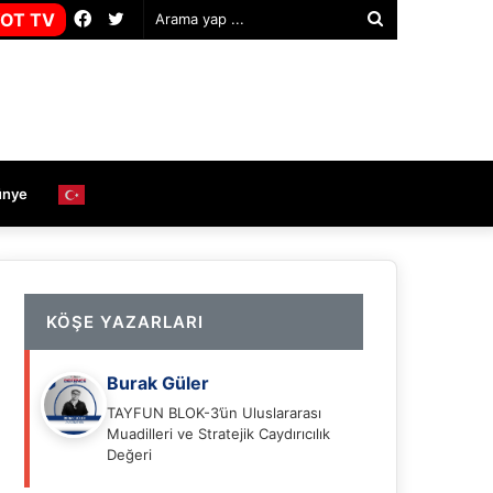
Facebook
Twitter
OT TV
Arama
yap
...
ünye
KÖŞE YAZARLARI
Burak Güler
TAYFUN BLOK-3’ün Uluslararası
Muadilleri ve Stratejik Caydırıcılık
Değeri