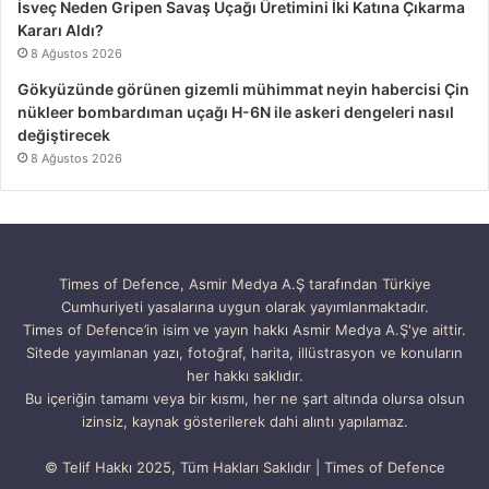
İsveç Neden Gripen Savaş Uçağı Üretimini İki Katına Çıkarma
Kararı Aldı?
8 Ağustos 2026
Gökyüzünde görünen gizemli mühimmat neyin habercisi Çin
nükleer bombardıman uçağı H-6N ile askeri dengeleri nasıl
değiştirecek
8 Ağustos 2026
Times of Defence, Asmir Medya A.Ş tarafından Türkiye
Cumhuriyeti yasalarına uygun olarak yayımlanmaktadır.
Times of Defence’in isim ve yayın hakkı Asmir Medya A.Ş'ye aittir.
Sitede yayımlanan yazı, fotoğraf, harita, illüstrasyon ve konuların
her hakkı saklıdır.
Bu içeriğin tamamı veya bir kısmı, her ne şart altında olursa olsun
izinsiz, kaynak gösterilerek dahi alıntı yapılamaz.
© Telif Hakkı 2025, Tüm Hakları Saklıdır | Times of Defence