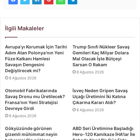
İlgili Makaleler
Avrupa’yı Korumak İçin Tarihi
Trump Sınıfı Nükleer Savaş
Adım Atan Polonya’nın Yeni
Gemileri Kaç Milyar Dolara
Füze Kalkanı Hamlesi
Mal Olacak İşte Bütçeyi
Savaşın Dengesini
Sarsan O Rakam
Değiştirecek mi?
8 Ağustos 2026
8 Ağustos 2026
Otomobil Fabrikalarında
İsveç Neden Gripen Savaş
Savaş Dronu mu Üretilecek?
Uçağı Üretimini İki Katına
Fransa’nın Yeni Stratejisi
Çıkarma Kararı Aldı?
Devreye Girdi
8 Ağustos 2026
8 Ağustos 2026
Gökyüzünde görünen
ABD Seri Üretimine Başladığı
gizemli mühimmat neyin
Hero-120 Kamikaze İHA’lar İle