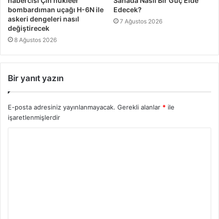
habercisi Çin nükleer
Sahada Nasıl Bir Güç Elde
bombardıman uçağı H-6N ile
Edecek?
askeri dengeleri nasıl
7 Ağustos 2026
değiştirecek
8 Ağustos 2026
Bir yanıt yazın
E-posta adresiniz yayınlanmayacak.
Gerekli alanlar
*
ile
işaretlenmişlerdir