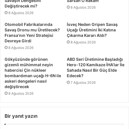
Savaşın Dengesini
Sarsan O Rakam
Değiştirecek mi?
8 Ağustos 2026
8 Ağustos 2026
Otomobil Fabrikalarında
İsveç Neden Gripen Savaş
Savaş Dronu mu Üretilecek?
Uçağı Üretimini İki Katına
Fransa’nın Yeni Stratejisi
Çıkarma Kararı Aldı?
Devreye Girdi
8 Ağustos 2026
8 Ağustos 2026
Gökyüzünde görünen
ABD Seri Üretimine Başladığı
gizemli mühimmat neyin
Hero-120 Kamikaze İHA’lar İle
habercisi Çin nükleer
Sahada Nasıl Bir Güç Elde
bombardıman uçağı H-6N ile
Edecek?
askeri dengeleri nasıl
7 Ağustos 2026
değiştirecek
8 Ağustos 2026
Bir yanıt yazın