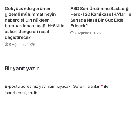
Gökyüzünde görünen
ABD Seri Üretimine Başladığı
gizemli mühimmat neyin
Hero-120 Kamikaze İHA’lar İle
habercisi Çin nükleer
Sahada Nasıl Bir Güç Elde
bombardıman uçağı H-6N ile
Edecek?
askeri dengeleri nasıl
7 Ağustos 2026
değiştirecek
8 Ağustos 2026
Bir yanıt yazın
E-posta adresiniz yayınlanmayacak.
Gerekli alanlar
*
ile
işaretlenmişlerdir