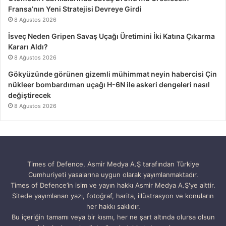
Fransa’nın Yeni Stratejisi Devreye Girdi
8 Ağustos 2026
İsveç Neden Gripen Savaş Uçağı Üretimini İki Katına Çıkarma
Kararı Aldı?
8 Ağustos 2026
Gökyüzünde görünen gizemli mühimmat neyin habercisi Çin
nükleer bombardıman uçağı H-6N ile askeri dengeleri nasıl
değiştirecek
8 Ağustos 2026
Times of Defence, Asmir Medya A.Ş tarafından Türkiye
Cumhuriyeti yasalarına uygun olarak yayımlanmaktadır.
Times of Defence’in isim ve yayın hakkı Asmir Medya A.Ş'ye aittir.
Sitede yayımlanan yazı, fotoğraf, harita, illüstrasyon ve konuların
her hakkı saklıdır.
Bu içeriğin tamamı veya bir kısmı, her ne şart altında olursa olsun