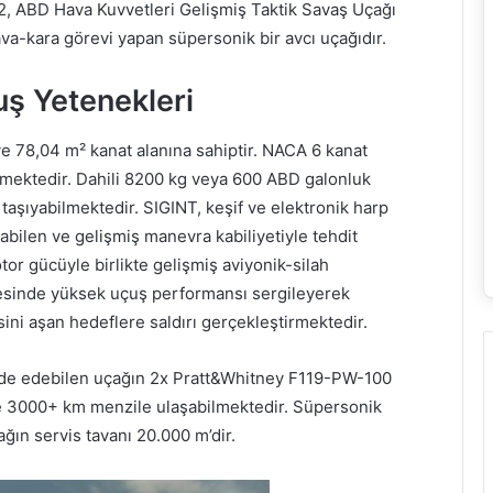
-22, ABD Hava Kuvvetleri Gelişmiş Taktik Savaş Uçağı
a-kara görevi yapan süpersonik bir avcı uçağıdır.
uş Yetenekleri
ve 78,04 m² kanat alanına sahiptir. NACA 6 kanat
bilmektedir. Dahili 8200 kg veya 600 ABD galonluk
 taşıyabilmektedir. SIGINT, keşif ve elektronik harp
abilen ve gelişmiş manevra kabiliyetiyle tehdit
motor gücüyle birlikte gelişmiş aviyonik-silah
ayesinde yüksek uçuş performansı sergileyerek
ini aşan hedeflere saldırı gerçekleştirmektedir.
elde edebilen uçağın 2x Pratt&Whitney F119-PW-100
 ve 3000+ km menzile ulaşabilmektedir. Süpersonik
ğın servis tavanı 20.000 m’dir.