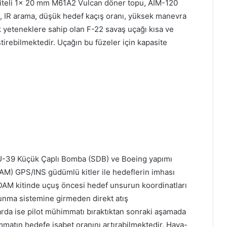
asiteli 1× 20 mm M61A2 Vulcan döner topu, AIM-120
S, IR arama, düşük hedef kaçış oranı, yüksek manevra
ik yeteneklere sahip olan F-22 savaş uçağı kısa ve
irebilmektedir. Uçağın bu füzeler için kapasite
GBU-39 Küçük Çaplı Bomba (SDB) ve Boeing yapımı
) GPS/INS güdümlü kitler ile hedeflerin imhası
JDAM kitinde uçuş öncesi hedef unsurun koordinatları
nma sistemine girmeden direkt atış
rda ise pilot mühimmatı bıraktıktan sonraki aşamada
matın hedefe isabet oranını artırabilmektedir. Hava-