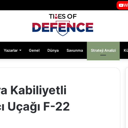
W
Yazarlar
Genel
Dünya
Savunma
Strateji Analizi
K
 Kabiliyetli
ı Uçağı F-22