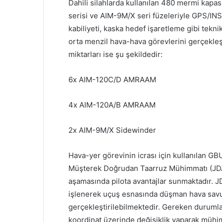
Dahili silahlarda kullanılan 480 mermi kap
serisi ve AIM-9M/X seri füzeleriyle GPS/IN
kabiliyeti, kaska hedef işaretleme gibi tekn
orta menzil hava-hava görevlerini gerçekleşt
miktarları ise şu şekildedir:
6x AIM-120C/D AMRAAM
4x AIM-120A/B AMRAAM
2x AIM-9M/X Sidewinder
Hava-yer görevinin icrası için kullanılan 
Müşterek Doğrudan Taarruz Mühimmatı (JDAM
aşamasında pilota avantajlar sunmaktadır. 
işlenerek uçuş esnasında düşman hava savu
gerçekleştirilebilmektedir. Gereken durumla
koordinat üzerinde değişiklik yaparak mühim