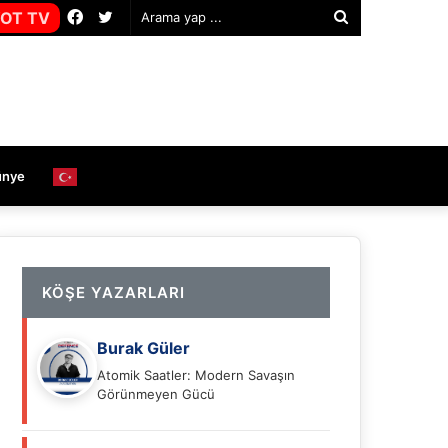
Facebook
Twitter
OT TV
Arama
yap
...
ünye
KÖŞE YAZARLARI
Burak Güler
Atomik Saatler: Modern Savaşın
Görünmeyen Gücü