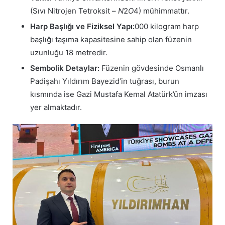
(Sıvı Nitrojen Tetroksit –
N
2​
O
4​) mühimmattır.
Harp Başlığı ve Fiziksel Yapı:
000 kilogram harp
başlığı taşıma kapasitesine sahip olan füzenin
uzunluğu 18 metredir.
Sembolik Detaylar:
Füzenin gövdesinde Osmanlı
Padişahı Yıldırım Bayezid’in tuğrası, burun
kısmında ise Gazi Mustafa Kemal Atatürk’ün imzası
yer almaktadır.