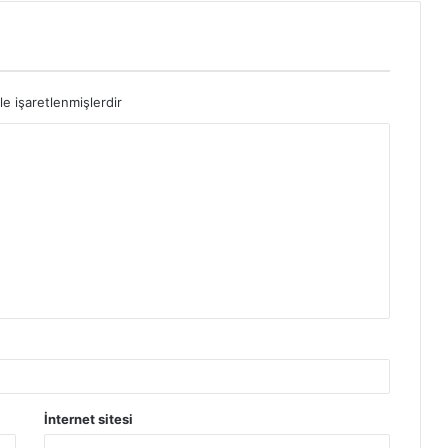
le işaretlenmişlerdir
İnternet sitesi