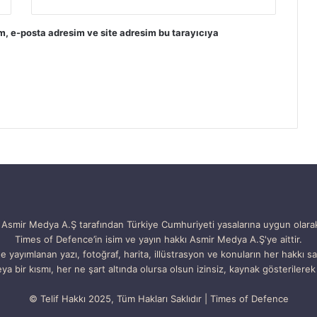
m, e-posta adresim ve site adresim bu tarayıcıya
Asmir Medya A.Ş tarafından Türkiye Cumhuriyeti yasalarına uygun olara
Times of Defence’in isim ve yayın hakkı Asmir Medya A.Ş'ye aittir.
e yayımlanan yazı, fotoğraf, harita, illüstrasyon ve konuların her hakkı sak
ya bir kısmı, her ne şart altında olursa olsun izinsiz, kaynak gösterilerek 
© Telif Hakkı 2025, Tüm Hakları Saklıdır | Times of Defence