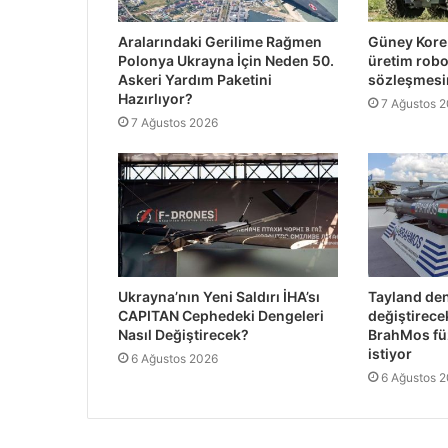
Aralarındaki Gerilime Rağmen
Güney Kore 
Polonya Ukrayna İçin Neden 50.
üretim robo
Askeri Yardım Paketini
sözleşmesi
Hazırlıyor?
7 Ağustos 
7 Ağustos 2026
Ukrayna’nın Yeni Saldırı İHA’sı
Tayland den
CAPITAN Cephedeki Dengeleri
değiştirece
Nasıl Değiştirecek?
BrahMos fü
istiyor
6 Ağustos 2026
6 Ağustos 