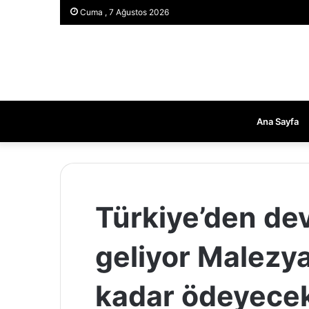
Cuma , 7 Ağustos 2026
Ana Sayfa
Türkiye’den dev
geliyor Malezy
kadar ödeyece