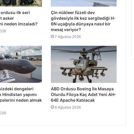
ordusu ilk seri
Çin nükleer füzeli dev
t asker
gövdesiyle ilk kez sergilediği H-
ni neden imzaladı?
6N uçağıyla dünyaya nasıl bir
mesaj veriyor?
2026
7 Ağustos 2026
izdeki dengeleri
ABD Ordusu Boeing İle Masaya
k Hindistan yapımı
Oturdu Filoya Kaç Adet Yeni AH-
zelerini neden almak
64E Apache Katılacak
6 Ağustos 2026
2026