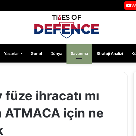
W
Yazarlar
Genel
Dünya
Savunma
Strateji Analizi
K
 füze ihracatı mı
a ATMACA için ne
k