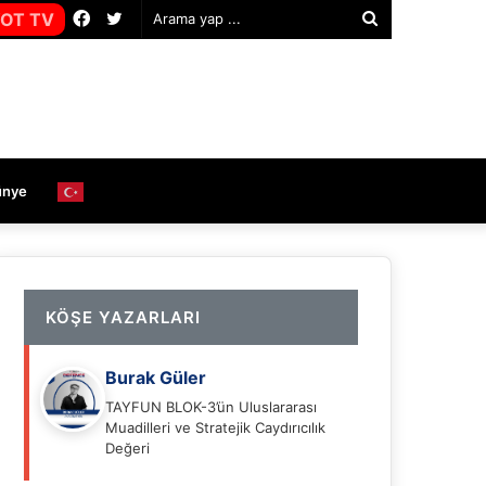
Facebook
Twitter
OT TV
Arama
yap
...
ünye
KÖŞE YAZARLARI
Burak Güler
TAYFUN BLOK-3’ün Uluslararası
Muadilleri ve Stratejik Caydırıcılık
Değeri