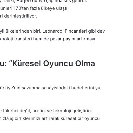
ay Tankı, Hürjet) dünya çapında ses getirdi.
ünleri 170’ten fazla ülkeye ulaştı.
i derinleştiriliyor.
ii ülkelerinden biri. Leonardo, Fincantieri gibi dev
eknoloji transferi hem de pazar payını artırmayı
u: “Küresel Oyuncu Olma
rkiye’nin savunma sanayisindeki hedeflerini şu
ketici değil, üretici ve teknoloji geliştirici
ızla iş birliklerimizi artırarak küresel bir oyuncu