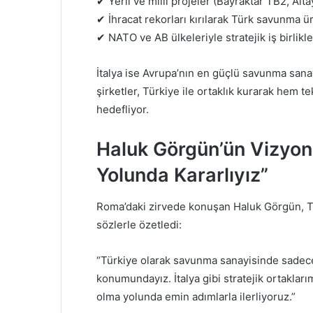
✔ Yerli ve milli projeler (Bayraktar TB2, Alt
✔ İhracat rekorları kırılarak Türk savunma ür
✔ NATO ve AB ülkeleriyle stratejik iş birlikler
İtalya ise Avrupa’nın en güçlü savunma sanay
şirketler, Türkiye ile ortaklık kurarak hem t
hedefliyor.
Haluk Görgün’ün Vizyon
Yolunda Kararlıyız”
Roma’daki zirvede konuşan Haluk Görgün, Tü
sözlerle özetledi:
“Türkiye olarak savunma sanayisinde sadece tü
konumundayız. İtalya gibi stratejik ortaklarım
olma yolunda emin adımlarla ilerliyoruz.”