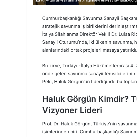
turk-italyan-savunma-isbirliginde-yeni-sayfa-haluk-gor
Cumhurbaşkanlığı Savunma Sanayii Başkanı P
stratejik savunma iş birliklerini derinleşti
İtalya Silahlanma Direktör Vekili Dr. Luisa Ri
Sanayii Oturumu’nda, iki ülkenin savunma, hav
alanlarındaki ortak projeleri masaya yatırıldı
Bu zirve, Türkiye-İtalya Hükümetlerarası 4. 
önde gelen savunma sanayii temsilcilerinin 
Peki, Haluk Görgün’ün liderliğinde bu toplan
Haluk Görgün Kimdir? T
Vizyoner Lideri
Prof. Dr. Haluk Görgün, Türkiye’nin savunm
isimlerinden biri. Cumhurbaşkanlığı Savunm