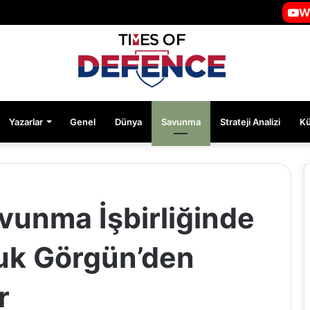
W
Yazarlar
Genel
Dünya
Savunma
Strateji Analizi
K
vunma İşbirliğinde
luk Görgün’den
r