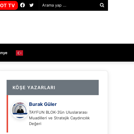
Facebook
Twitter
OT TV
Arama
yap
...
ünye
KÖŞE YAZARLARI
Burak Güler
TAYFUN BLOK-3’ün Uluslararası
Muadilleri ve Stratejik Caydırıcılık
Değeri