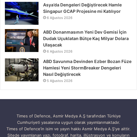
Asya’da Dengeleri Değiştirecek Hamle
Singapur GCAP Projesine mi Katılıyor
6 Ağustos 2026
ABD Donanmasının Yeni Dev Gemisi İçin
Dudak Uçuklatan Bütçe Kaç Milyar Dolara
Ulaşacak
6 Ağustos 2026
ABD Savunma Devinden Ezber Bozan Füze
Hamlesi Yeni StormBreaker Dengeleri
Nasıl Değiştirecek
5 Ağustos 2026
Times of Defence, Asmir Medya A.Ş tarafından Türkiye
Cumhuriyeti yasalarına uygun olarak yayımlanmaktadır.
Times of Defence’in isim ve yayın hakkı Asmir Medya A.Ş'ye aittir.
Sitede yayımlanan yazı, fotoğraf, harita, illüstrasyon ve konuların