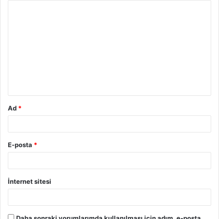
Ad
*
E-posta
*
İnternet sitesi
Daha sonraki yorumlarımda kullanılması için adım, e-posta