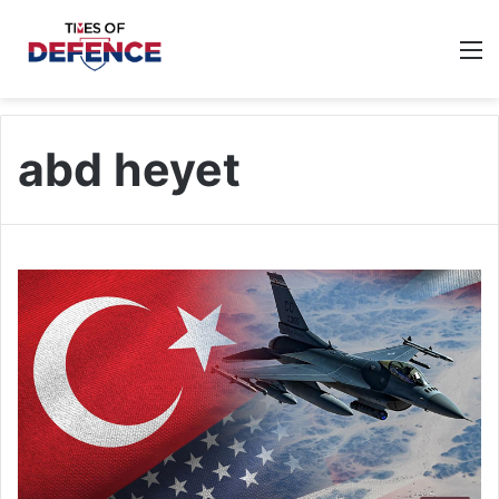
M
abd heyet