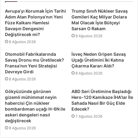
Avrupa’yı Korumak İçin Tarihi
Trump Sınıfı Nükleer Savaş
Adım Atan Polonya’nın Yeni
Gemileri Kaç Milyar Dolara
Füze Kalkanı Hamlesi
Mal Olacak İşte Bütçeyi
Savaşın Dengesini
Sarsan O Rakam
Değiştirecek mi?
8 Ağustos 2026
8 Ağustos 2026
Otomobil Fabrikalarında
İsveç Neden Gripen Savaş
Savaş Dronu mu Üretilecek?
Uçağı Üretimini İki Katına
Fransa’nın Yeni Stratejisi
Çıkarma Kararı Aldı?
Devreye Girdi
8 Ağustos 2026
8 Ağustos 2026
Gökyüzünde görünen
ABD Seri Üretimine Başladığı
gizemli mühimmat neyin
Hero-120 Kamikaze İHA’lar İle
habercisi Çin nükleer
Sahada Nasıl Bir Güç Elde
bombardıman uçağı H-6N ile
Edecek?
askeri dengeleri nasıl
7 Ağustos 2026
değiştirecek
8 Ağustos 2026