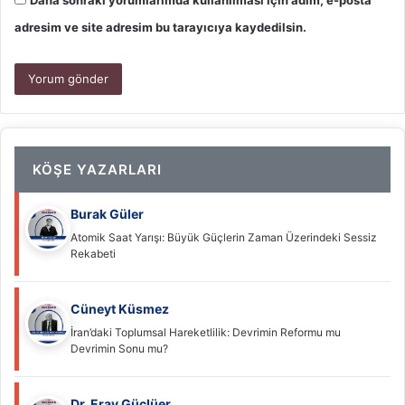
Daha sonraki yorumlarımda kullanılması için adım, e-posta
adresim ve site adresim bu tarayıcıya kaydedilsin.
KÖŞE YAZARLARI
Burak Güler
Atomik Saat Yarışı: Büyük Güçlerin Zaman Üzerindeki Sessiz
Rekabeti
Cüneyt Küsmez
İran’daki Toplumsal Hareketlilik: Devrimin Reformu mu
Devrimin Sonu mu?
Dr. Eray Güçlüer