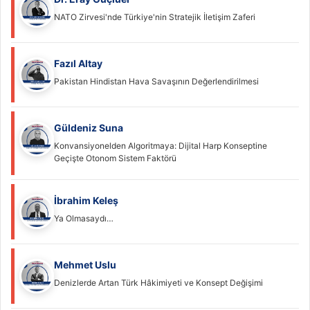
NATO Zirvesi'nde Türkiye'nin Stratejik İletişim Zaferi
Fazıl Altay
Pakistan Hindistan Hava Savaşının Değerlendirilmesi
Güldeniz Suna
Konvansiyonelden Algoritmaya: Dijital Harp Konseptine
Geçişte Otonom Sistem Faktörü
İbrahim Keleş
Ya Olmasaydı…
Mehmet Uslu
Denizlerde Artan Türk Hâkimiyeti ve Konsept Değişimi