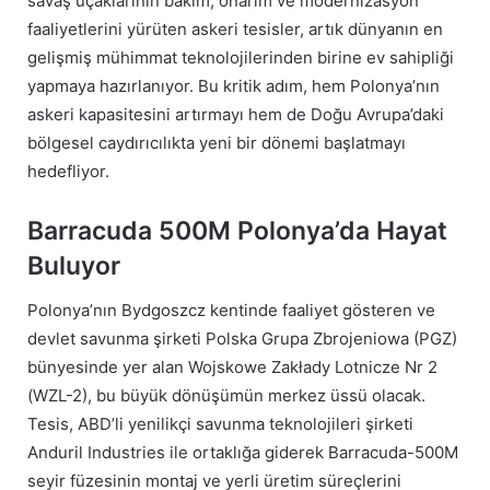
savaş uçaklarının bakım, onarım ve modernizasyon
faaliyetlerini yürüten askeri tesisler, artık dünyanın en
gelişmiş mühimmat teknolojilerinden birine ev sahipliği
yapmaya hazırlanıyor. Bu kritik adım, hem Polonya’nın
askeri kapasitesini artırmayı hem de Doğu Avrupa’daki
bölgesel caydırıcılıkta yeni bir dönemi başlatmayı
hedefliyor.
Barracuda 500M Polonya’da Hayat
Buluyor
Polonya’nın Bydgoszcz kentinde faaliyet gösteren ve
devlet savunma şirketi Polska Grupa Zbrojeniowa (PGZ)
bünyesinde yer alan Wojskowe Zakłady Lotnicze Nr 2
(WZL-2), bu büyük dönüşümün merkez üssü olacak.
Tesis, ABD’li yenilikçi savunma teknolojileri şirketi
Anduril Industries ile ortaklığa giderek Barracuda-500M
seyir füzesinin montaj ve yerli üretim süreçlerini