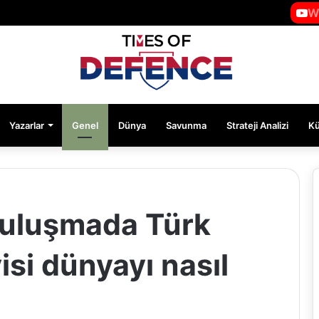
W
Yazarlar
Genel
Dünya
Savunma
Strateji Analizi
K
 buluşmada Türk
si dünyayı nasıl