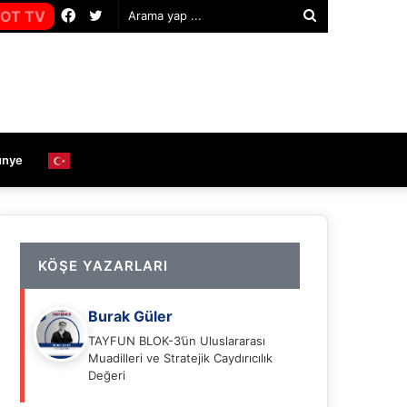
Facebook
Twitter
OT TV
Arama
yap
...
ünye
KÖŞE YAZARLARI
Burak Güler
TAYFUN BLOK-3’ün Uluslararası
Muadilleri ve Stratejik Caydırıcılık
Değeri