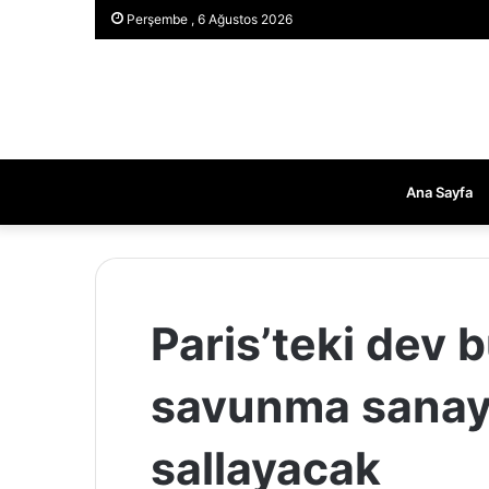
Perşembe , 6 Ağustos 2026
Ana Sayfa
Paris’teki dev
savunma sanayi
sallayacak