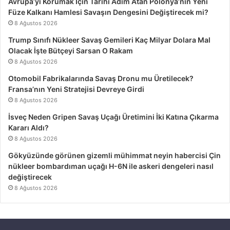
Avrupa’yı Korumak İçin Tarihi Adım Atan Polonya’nın Yeni
Füze Kalkanı Hamlesi Savaşın Dengesini Değiştirecek mi?
8 Ağustos 2026
Trump Sınıfı Nükleer Savaş Gemileri Kaç Milyar Dolara Mal
Olacak İşte Bütçeyi Sarsan O Rakam
8 Ağustos 2026
Otomobil Fabrikalarında Savaş Dronu mu Üretilecek?
Fransa’nın Yeni Stratejisi Devreye Girdi
8 Ağustos 2026
İsveç Neden Gripen Savaş Uçağı Üretimini İki Katına Çıkarma
Kararı Aldı?
8 Ağustos 2026
Gökyüzünde görünen gizemli mühimmat neyin habercisi Çin
nükleer bombardıman uçağı H-6N ile askeri dengeleri nasıl
değiştirecek
8 Ağustos 2026