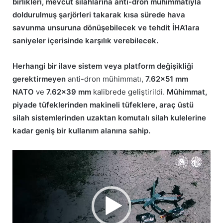
birlikleri, mevcut silahlarına anti-dron mühimmatıyla
doldurulmuş şarjörleri takarak kısa sürede hava
savunma unsuruna dönüşebilecek ve tehdit İHA’lara
saniyeler içerisinde karşılık verebilecek.
Herhangi bir ilave sistem veya platform değişikliği
gerektirmeyen
anti-dron mühimmatı,
7.62×51 mm
NATO
ve
7.62×39 mm
kalibrede geliştirildi.
Mühimmat,
piyade tüfeklerinden makineli tüfeklere, araç üstü
silah sistemlerinden uzaktan komutalı silah kulelerine
kadar geniş bir kullanım alanına sahip.
Video
oynatıcı