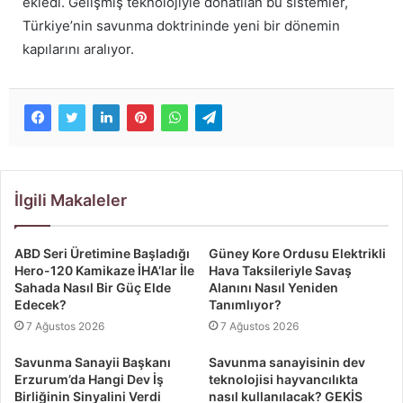
ekledi. Gelişmiş teknolojiyle donatılan bu sistemler,
Türkiye’nin savunma doktrininde yeni bir dönemin
kapılarını aralıyor.
İlgili Makaleler
ABD Seri Üretimine Başladığı
Güney Kore Ordusu Elektrikli
Hero-120 Kamikaze İHA’lar İle
Hava Taksileriyle Savaş
Sahada Nasıl Bir Güç Elde
Alanını Nasıl Yeniden
Edecek?
Tanımlıyor?
7 Ağustos 2026
7 Ağustos 2026
Savunma Sanayii Başkanı
Savunma sanayisinin dev
Erzurum’da Hangi Dev İş
teknolojisi hayvancılıkta
Birliğinin Sinyalini Verdi
nasıl kullanılacak? GEKİS