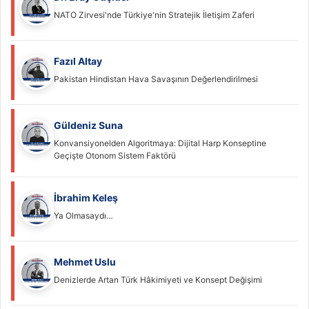
NATO Zirvesi'nde Türkiye'nin Stratejik İletişim Zaferi
Fazıl Altay
Pakistan Hindistan Hava Savaşının Değerlendirilmesi
Güldeniz Suna
Konvansiyonelden Algoritmaya: Dijital Harp Konseptine
Geçişte Otonom Sistem Faktörü
İbrahim Keleş
Ya Olmasaydı…
Mehmet Uslu
Denizlerde Artan Türk Hâkimiyeti ve Konsept Değişimi