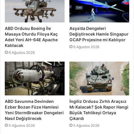
ABD Ordusu Boeing İle
Asya’da Dengeleri
Masaya Oturdu Filoya Kaç
Değiştirecek Hamle Singapur
Adet Yeni AH-64E Apache
GCAP Projesine mi Katılıyor
Katılacak
6 Ağustos 2026
6 Ağustos 2026
ABD Savunma Devinden
İngiliz Ordusu Zırhlı Araçsız
Ezber Bozan Füze Hamlesi
Mı Kalacak? Şok Rapor Hangi
Yeni StormBreaker Dengeleri
Büyük Tehlikeyi Ortaya
Nasıl Değiştirecek
Çıkardı
5 Ağustos 2026
5 Ağustos 2026