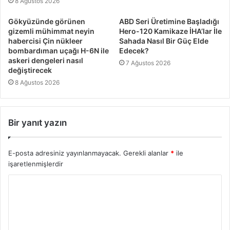
8 Ağustos 2026
Gökyüzünde görünen
ABD Seri Üretimine Başladığı
gizemli mühimmat neyin
Hero-120 Kamikaze İHA’lar İle
habercisi Çin nükleer
Sahada Nasıl Bir Güç Elde
bombardıman uçağı H-6N ile
Edecek?
askeri dengeleri nasıl
7 Ağustos 2026
değiştirecek
8 Ağustos 2026
Bir yanıt yazın
E-posta adresiniz yayınlanmayacak.
Gerekli alanlar
*
ile
işaretlenmişlerdir