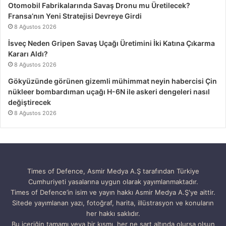
Otomobil Fabrikalarında Savaş Dronu mu Üretilecek?
Fransa’nın Yeni Stratejisi Devreye Girdi
8 Ağustos 2026
İsveç Neden Gripen Savaş Uçağı Üretimini İki Katına Çıkarma
Kararı Aldı?
8 Ağustos 2026
Gökyüzünde görünen gizemli mühimmat neyin habercisi Çin
nükleer bombardıman uçağı H-6N ile askeri dengeleri nasıl
değiştirecek
8 Ağustos 2026
Times of Defence, Asmir Medya A.Ş tarafından Türkiye
Cumhuriyeti yasalarına uygun olarak yayımlanmaktadır.
Times of Defence’in isim ve yayın hakkı Asmir Medya A.Ş'ye aittir.
Sitede yayımlanan yazı, fotoğraf, harita, illüstrasyon ve konuların
her hakkı saklıdır.
Bu içeriğin tamamı veya bir kısmı, her ne şart altında olursa olsun