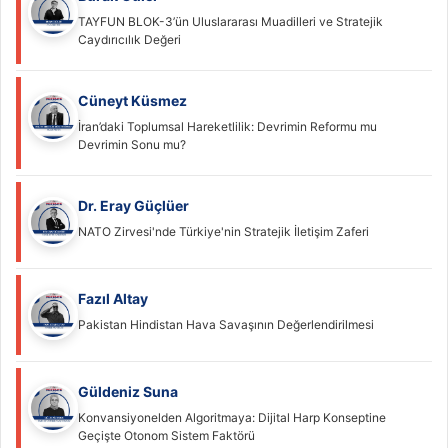
TAYFUN BLOK-3’ün Uluslararası Muadilleri ve Stratejik
Caydırıcılık Değeri
Cüneyt Küsmez
İran’daki Toplumsal Hareketlilik: Devrimin Reformu mu
Devrimin Sonu mu?
Dr. Eray Güçlüer
NATO Zirvesi'nde Türkiye'nin Stratejik İletişim Zaferi
Fazıl Altay
Pakistan Hindistan Hava Savaşının Değerlendirilmesi
Güldeniz Suna
Konvansiyonelden Algoritmaya: Dijital Harp Konseptine
Geçişte Otonom Sistem Faktörü