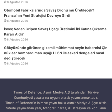
8 Ağustos 2026
Otomobil Fabrikalarında Savaş Dronu mu Üretilecek?
Fransa’nın Yeni Stratejisi Devreye Girdi
8 Ağustos 2026
İsveç Neden Gripen Savaş Uçağı Üretimini İki Katına Çıkarma
Kararı Aldı?
8 Ağustos 2026
Gökyüzünde görünen gizemli mühimmat neyin habercisi Çin
nükleer bombardıman uçağı H-6N ile askeri dengeleri nasıl
değiştirecek
8 Ağustos 2026
Times of Defence, Asmir Medya A.Ş tarafından Türkiye
Cumhuriyeti yasalarına uygun olarak yayımlanmaktadır.
Times of Defence’in isim ve yayın hakkı Asmir Medya A.Ş'ye aittir.
Sitede yayımlanan yazı, fotoğraf, harita, illüstrasyon ve konuların