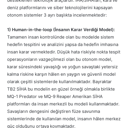
desteklenen teknolojik araçlardır. İHA/SİHA’ları, kara ve
deniz platformlarını ve siber teknolojilerini kapsayan
otonom sistemler 3 ayrı başlıkta incelenmektedir:
1) Human-in-the-loop (İnsanın Karar Verdiği Model):
Tamamen insan kontrolünde olan bu modelde sistem
hedefin tespitini ve analizini yapsa da hedefin imhasına
insan karar vermektedir. Düşük hata riskiyle nokta tespit
operasyonların vazgeçilmezi olan bu otonom model,
karar süresindeki yavaşlığı ve yoğun savaştaki yetersiz
kalma riskine karşın hâlen en yaygın ve güvenli model
olarak çeşitli sistemlerde kullanılmaktadır. Bayraktar
TB2 SİHA bu modelin en güzel örneği olmakla birlikte
MQ-1 Predator ve MQ-9 Reaper Amerikan SİHA
platformları da insan merkezli bu modeli kullanmaktadır.
Savaşların dengesini değiştiren füze savunma
sistemlerinde de kullanılan model, insanın hâlen merkez
güç olduğunu ortaya koymaktadır.