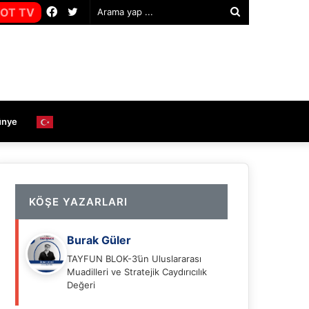
Facebook
Twitter
OT TV
Arama
yap
...
ünye
KÖŞE YAZARLARI
Burak Güler
TAYFUN BLOK-3’ün Uluslararası
Muadilleri ve Stratejik Caydırıcılık
Değeri