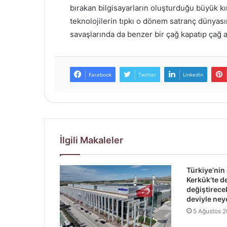
bırakan bilgisayarların oluşturduğu büyük k
teknolojilerin tıpkı o dönem satranç dünyası
savaşlarında da benzer bir çağ kapatıp çağ aç
Facebook
Twitter
LinkedIn
İlgili Makaleler
Türkiye’nin
Kerkük’te d
değiştirec
deviyle ney
5 Ağustos 