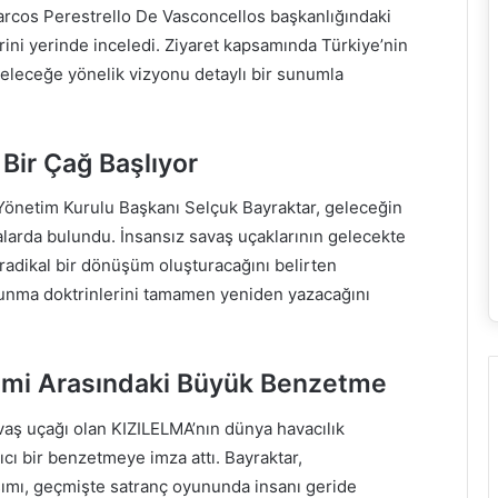
rcos Perestrello De Vasconcellos başkanlığındaki
erini yerinde inceledi. Ziyaret kapsamında Türkiye’nin
geleceğe yönelik vizyonu detaylı bir sunumla
Bir Çağ Başlıyor
 Yönetim Kurulu Başkanı Selçuk Bayraktar, geleceğin
larda bulundu. İnsansız savaş uçaklarının gelecekte
adikal bir dönüşüm oluşturacağını belirten
avunma doktrinlerini tamamen yeniden yazacağını
imi Arasındaki Büyük Benzetme
avaş uçağı olan KIZILELMA’nın dünya havacılık
ıcı bir benzetmeye imza attı. Bayraktar,
aşımı, geçmişte satranç oyununda insanı geride