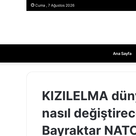
Cuma , 7 Ağustos 2026
Ana Sayfa
KIZILELMA düny
nasıl değiştire
Bayraktar NATO