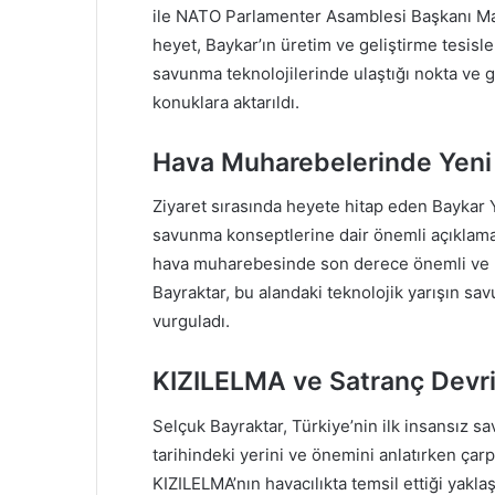
ile NATO Parlamenter Asamblesi Başkanı Ma
heyet, Baykar’ın üretim ve geliştirme tesisl
savunma teknolojilerinde ulaştığı nokta ve 
konuklara aktarıldı.
Hava Muharebelerinde Yeni 
Ziyaret sırasında heyete hitap eden Baykar
savunma konseptlerine dair önemli açıklama
hava muharebesinde son derece önemli ve r
Bayraktar, bu alandaki teknolojik yarışın s
vurguladı.
KIZILELMA ve Satranç Devr
Selçuk Bayraktar, Türkiye’nin ilk insansız s
tarihindeki yerini ve önemini anlatırken çarp
KIZILELMA’nın havacılıkta temsil ettiği yakl