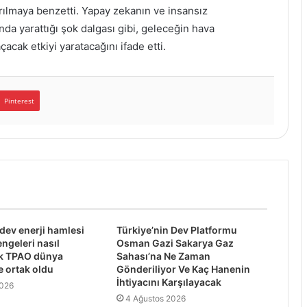
ırılmaya benzetti. Yapay zekanın ve insansız
nda yarattığı şok dalgası gibi, geleceğin hava
acak etkiyi yaratacağını ifade etti.
Pinterest
 dev enerji hamlesi
Türkiye’nin Dev Platformu
engeleri nasıl
Osman Gazi Sakarya Gaz
ek TPAO dünya
Sahası’na Ne Zaman
e ortak oldu
Gönderiliyor Ve Kaç Hanenin
İhtiyacını Karşılayacak
2026
4 Ağustos 2026