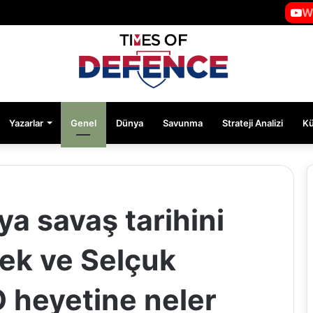
W
Yazarlar
Genel
Dünya
Savunma
Strateji Analizi
K
a savaş tarihini
cek ve Selçuk
 heyetine neler