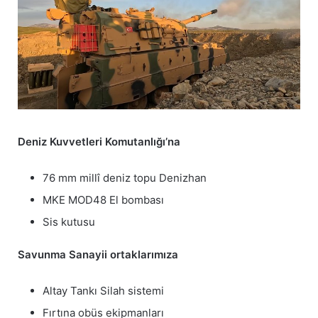
Deniz Kuvvetleri Komutanlığı’na
76 mm millî deniz topu Denizhan
MKE MOD48 El bombası
Sis kutusu
Savunma Sanayii ortaklarımıza
Altay Tankı Silah sistemi
Fırtına obüs ekipmanları