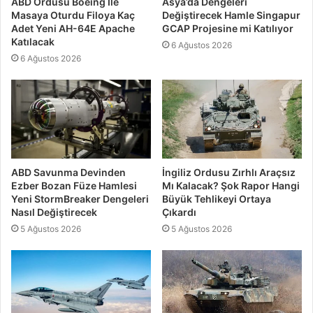
ABD Ordusu Boeing İle
Asya’da Dengeleri
Masaya Oturdu Filoya Kaç
Değiştirecek Hamle Singapur
Adet Yeni AH-64E Apache
GCAP Projesine mi Katılıyor
Katılacak
6 Ağustos 2026
6 Ağustos 2026
ABD Savunma Devinden
İngiliz Ordusu Zırhlı Araçsız
Ezber Bozan Füze Hamlesi
Mı Kalacak? Şok Rapor Hangi
Yeni StormBreaker Dengeleri
Büyük Tehlikeyi Ortaya
Nasıl Değiştirecek
Çıkardı
5 Ağustos 2026
5 Ağustos 2026