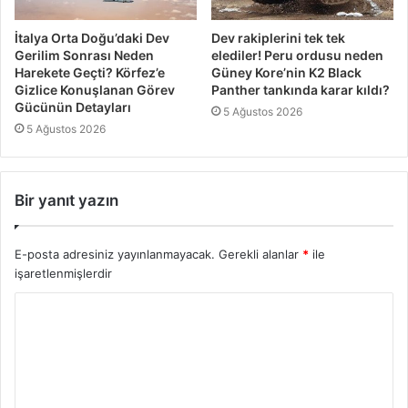
İtalya Orta Doğu’daki Dev
Dev rakiplerini tek tek
Gerilim Sonrası Neden
elediler! Peru ordusu neden
Harekete Geçti? Körfez’e
Güney Kore’nin K2 Black
Gizlice Konuşlanan Görev
Panther tankında karar kıldı?
Gücünün Detayları
5 Ağustos 2026
5 Ağustos 2026
Bir yanıt yazın
E-posta adresiniz yayınlanmayacak.
Gerekli alanlar
*
ile
işaretlenmişlerdir