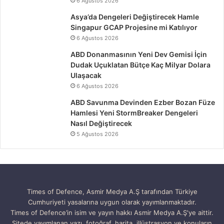
6 Ağustos 2026
Asya’da Dengeleri Değiştirecek Hamle
Singapur GCAP Projesine mi Katılıyor
6 Ağustos 2026
ABD Donanmasının Yeni Dev Gemisi İçin
Dudak Uçuklatan Bütçe Kaç Milyar Dolara
Ulaşacak
6 Ağustos 2026
ABD Savunma Devinden Ezber Bozan Füze
Hamlesi Yeni StormBreaker Dengeleri
Nasıl Değiştirecek
5 Ağustos 2026
Times of Defence, Asmir Medya A.Ş tarafından Türkiye
Cumhuriyeti yasalarına uygun olarak yayımlanmaktadır.
Times of Defence’in isim ve yayın hakkı Asmir Medya A.Ş'ye aittir.
Sitede yayımlanan yazı, fotoğraf, harita, illüstrasyon ve konuların