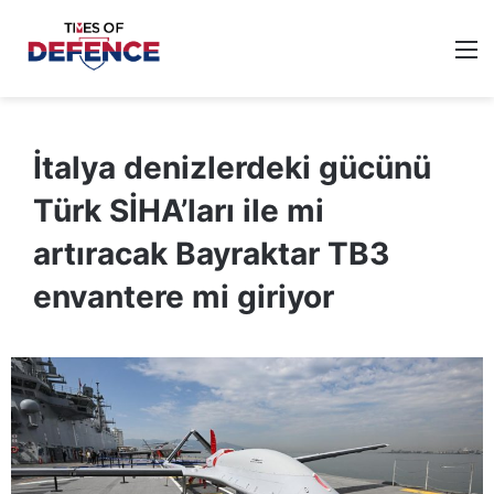
M
İtalya denizlerdeki gücünü
Türk SİHA’ları ile mi
artıracak Bayraktar TB3
envantere mi giriyor