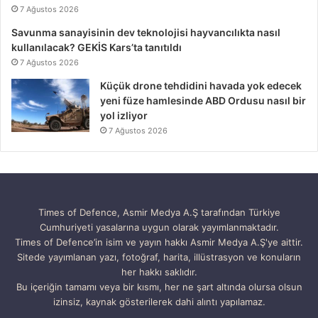
7 Ağustos 2026
Savunma sanayisinin dev teknolojisi hayvancılıkta nasıl
kullanılacak? GEKİS Kars’ta tanıtıldı
7 Ağustos 2026
Küçük drone tehdidini havada yok edecek
yeni füze hamlesinde ABD Ordusu nasıl bir
yol izliyor
7 Ağustos 2026
Times of Defence, Asmir Medya A.Ş tarafından Türkiye
Cumhuriyeti yasalarına uygun olarak yayımlanmaktadır.
Times of Defence’in isim ve yayın hakkı Asmir Medya A.Ş'ye aittir.
Sitede yayımlanan yazı, fotoğraf, harita, illüstrasyon ve konuların
her hakkı saklıdır.
Bu içeriğin tamamı veya bir kısmı, her ne şart altında olursa olsun
izinsiz, kaynak gösterilerek dahi alıntı yapılamaz.