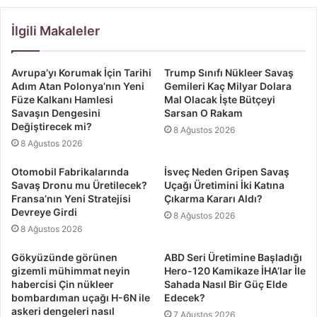
İlgili Makaleler
Avrupa’yı Korumak İçin Tarihi
Trump Sınıfı Nükleer Savaş
Adım Atan Polonya’nın Yeni
Gemileri Kaç Milyar Dolara
Füze Kalkanı Hamlesi
Mal Olacak İşte Bütçeyi
Savaşın Dengesini
Sarsan O Rakam
Değiştirecek mi?
8 Ağustos 2026
8 Ağustos 2026
Otomobil Fabrikalarında
İsveç Neden Gripen Savaş
Savaş Dronu mu Üretilecek?
Uçağı Üretimini İki Katına
Fransa’nın Yeni Stratejisi
Çıkarma Kararı Aldı?
Devreye Girdi
8 Ağustos 2026
8 Ağustos 2026
Gökyüzünde görünen
ABD Seri Üretimine Başladığı
gizemli mühimmat neyin
Hero-120 Kamikaze İHA’lar İle
habercisi Çin nükleer
Sahada Nasıl Bir Güç Elde
bombardıman uçağı H-6N ile
Edecek?
askeri dengeleri nasıl
7 Ağustos 2026