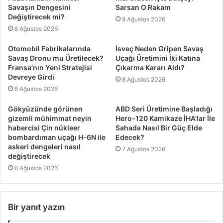
Savaşın Dengesini
Sarsan O Rakam
Değiştirecek mi?
8 Ağustos 2026
8 Ağustos 2026
Otomobil Fabrikalarında
İsveç Neden Gripen Savaş
Savaş Dronu mu Üretilecek?
Uçağı Üretimini İki Katına
Fransa’nın Yeni Stratejisi
Çıkarma Kararı Aldı?
Devreye Girdi
8 Ağustos 2026
8 Ağustos 2026
Gökyüzünde görünen
ABD Seri Üretimine Başladığı
gizemli mühimmat neyin
Hero-120 Kamikaze İHA’lar İle
habercisi Çin nükleer
Sahada Nasıl Bir Güç Elde
bombardıman uçağı H-6N ile
Edecek?
askeri dengeleri nasıl
7 Ağustos 2026
değiştirecek
8 Ağustos 2026
Bir yanıt yazın