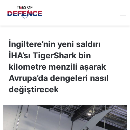
M
İngiltere’nin yeni saldırı
İHA’sı TigerShark bin
kilometre menzili aşarak
Avrupa’da dengeleri nasıl
değiştirecek