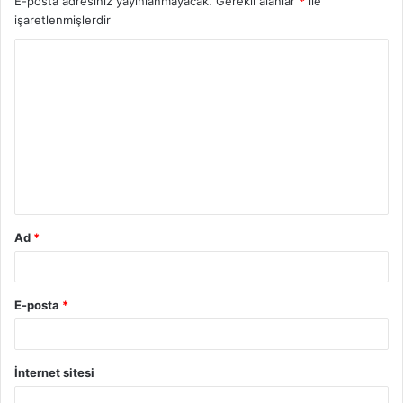
E-posta adresiniz yayınlanmayacak.
Gerekli alanlar
*
ile
işaretlenmişlerdir
Ad
*
E-posta
*
İnternet sitesi