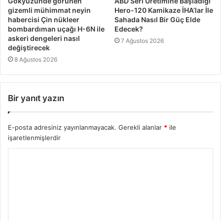
Gökyüzünde görünen
ABD Seri Üretimine Başladığı
gizemli mühimmat neyin
Hero-120 Kamikaze İHA’lar İle
habercisi Çin nükleer
Sahada Nasıl Bir Güç Elde
bombardıman uçağı H-6N ile
Edecek?
askeri dengeleri nasıl
7 Ağustos 2026
değiştirecek
8 Ağustos 2026
Bir yanıt yazın
E-posta adresiniz yayınlanmayacak.
Gerekli alanlar
*
ile
işaretlenmişlerdir