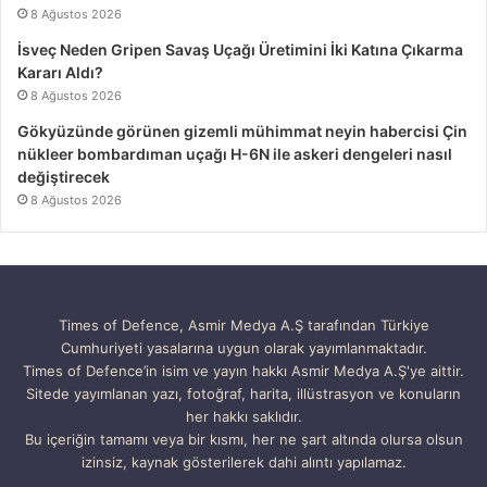
8 Ağustos 2026
İsveç Neden Gripen Savaş Uçağı Üretimini İki Katına Çıkarma
Kararı Aldı?
8 Ağustos 2026
Gökyüzünde görünen gizemli mühimmat neyin habercisi Çin
nükleer bombardıman uçağı H-6N ile askeri dengeleri nasıl
değiştirecek
8 Ağustos 2026
Times of Defence, Asmir Medya A.Ş tarafından Türkiye
Cumhuriyeti yasalarına uygun olarak yayımlanmaktadır.
Times of Defence’in isim ve yayın hakkı Asmir Medya A.Ş'ye aittir.
Sitede yayımlanan yazı, fotoğraf, harita, illüstrasyon ve konuların
her hakkı saklıdır.
Bu içeriğin tamamı veya bir kısmı, her ne şart altında olursa olsun
izinsiz, kaynak gösterilerek dahi alıntı yapılamaz.