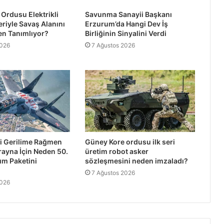
Ordusu Elektrikli
Savunma Sanayii Başkanı
eriyle Savaş Alanını
Erzurum’da Hangi Dev İş
en Tanımlıyor?
Birliğinin Sinyalini Verdi
2026
7 Ağustos 2026
ki Gerilime Rağmen
Güney Kore ordusu ilk seri
ayna İçin Neden 50.
üretim robot asker
ım Paketini
sözleşmesini neden imzaladı?
7 Ağustos 2026
2026