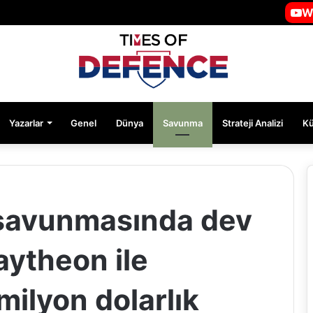
W
Yazarlar
Genel
Dünya
Savunma
Strateji Analizi
K
 savunmasında dev
aytheon ile
ilyon dolarlık