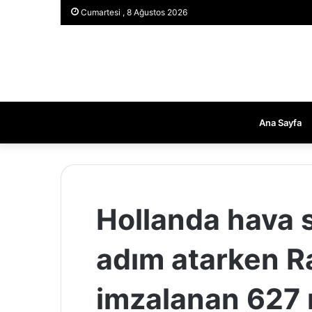
Cumartesi , 8 Ağustos 2026
Ana Sayfa
Hollanda hava
adım atarken R
imzalanan 627 m