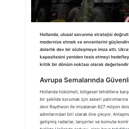
Hollanda, ulusal savunma stratejisi doğru
modernize etmek ve envanterini güçlendir
dolarlık dev bir sözleşmeye imza attı. Ukr
kapasitesini yeniden tesis etmeyi hedefle
kritik bir dönüm noktası olarak değerlendiri
Avrupa Semalarında Güvenli
Hollanda hükümeti, bölgesel tehditlere karşı
bir şekilde korumak için askeri yatırımlar
devi Raytheon ile imzalanan 627 milyon dola
adımlarından biri olarak öne çıkıyor. Anlaş
gelişmiş radarlar, lançerler ve komuta-kontro