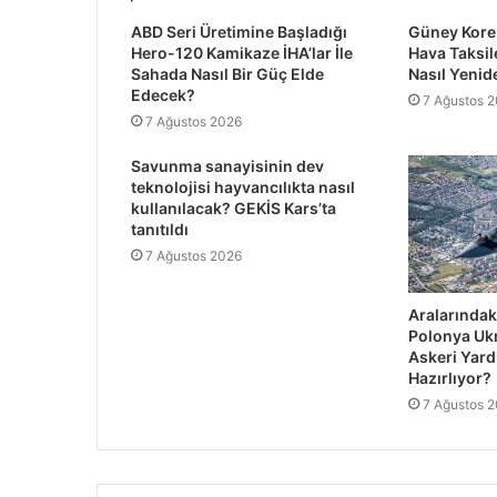
ABD Seri Üretimine Başladığı
Güney Kore 
Hero-120 Kamikaze İHA’lar İle
Hava Taksil
Sahada Nasıl Bir Güç Elde
Nasıl Yenid
Edecek?
7 Ağustos 
7 Ağustos 2026
Savunma sanayisinin dev
teknolojisi hayvancılıkta nasıl
kullanılacak? GEKİS Kars’ta
tanıtıldı
7 Ağustos 2026
Aralarında
Polonya Ukr
Askeri Yard
Hazırlıyor?
7 Ağustos 