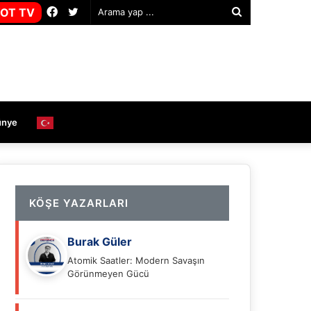
Facebook
Twitter
OT TV
Arama
yap
...
ünye
KÖŞE YAZARLARI
Burak Güler
Atomik Saatler: Modern Savaşın
Görünmeyen Gücü