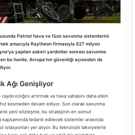
ltusunda Patriot hava ve füze savunma sistemlerini
mek amacıyla Raytheon firmasıyla 627 milyon
ayna’ya yapılan askeri yardımlar sonrası savunma
yen bu hamle, Avrupa’nın güvenliği açısından da
liyor.
k Ağı Genişliyor
 caydırıcılığını artırmak ve hava sahasını daha etkin
ına hız kesmeden devam ediyor. Son olarak savunma
rlık yeni sözleşme, bu stratejinin en somut
ma kapsamında tedarik edilecek sistemler arasında
l istasyonları yer alıyor. Bu teknolojik takviyelerle