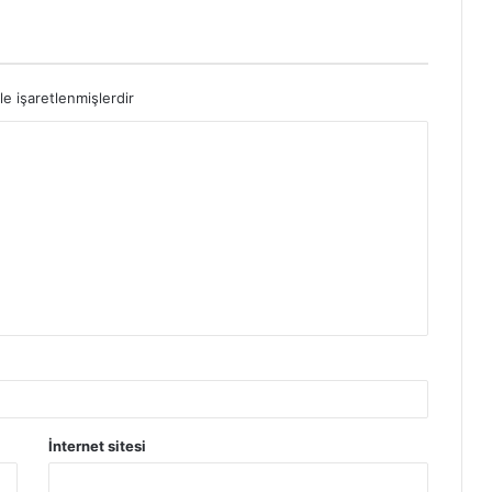
le işaretlenmişlerdir
İnternet sitesi