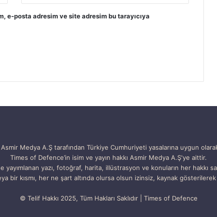
m, e-posta adresim ve site adresim bu tarayıcıya
Asmir Medya A.Ş tarafından Türkiye Cumhuriyeti yasalarına uygun olara
Times of Defence’in isim ve yayın hakkı Asmir Medya A.Ş'ye aittir.
e yayımlanan yazı, fotoğraf, harita, illüstrasyon ve konuların her hakkı sak
ya bir kısmı, her ne şart altında olursa olsun izinsiz, kaynak gösterilerek 
© Telif Hakkı 2025, Tüm Hakları Saklıdır | Times of Defence