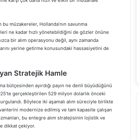
ine karşı çok daha hızlı ve etkili bir müdahale
lan bu müzakereler, Hollanda’nın savunma
çleri ne kadar hızlı yönetebildiğini de gözler önüne
nızca bir alım operasyonu değil, aynı zamanda
rını yerine getirme konusundaki hassasiyetini de
yan Stratejik Hamle
ma bütçesinden ayırdığı payın ne denli büyüdüğünü
025’te gerçekleştirilen 529 milyon dolarlık önceki
kurgulandı. Böylece iki aşamalı alım süreciyle birlikte
vanterini modernize edilmiş ve tam kapasite çalışan
anları, bu entegre alım stratejisinin lojistik ve
 dikkat çekiyor.