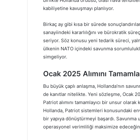
birlikte Hollanda ordusu, olası hava tehditler
kabiliyetine kavuşmayı planlıyor.
Birkaç ay gibi kısa bir sürede sonuçlandırı
sanayiindeki kararlılığını ve bürokratik süre
seriyor. Söz konusu yeni tedarik süreci, yal
ülkenin NATO içindeki savunma sorumlulukla
simgeliyor.
Ocak 2025 Alımını Tamamla
Bu büyük çaplı anlaşma, Hollanda’nın savun
de kanıtlar nitelikte. Yeni sözleşme, Ocak 2
Patriot alımını tamamlayıcı bir unsur olarak 
Hollanda, Patriot sistemleri konusundaki en
bir yapıya dönüştürmeyi başardı. Savunma uzm
operasyonel verimliliği maksimize edeceğine