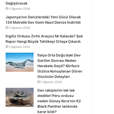
Değiştirecek
5 Ağustos 2026
Japonya’nın Denizlerdeki Yeni Gücü Olacak
134 Metrelik Dev Gemi Nasıl Denize İndirildi
5 Ağustos 2026
İngiliz Ordusu Zırhlı Araçsız Mı Kalacak? Şok
Rapor Hangi Büyük Tehlikeyi Ortaya Çıkardı
5 Ağustos 2026
İtalya Orta Doğu’daki Dev
Gerilim Sonrası Neden
Harekete Geçti? Körfez’e
Gizlice Konuşlanan Görev
Gücünün Detayları
5 Ağustos 2026
Dev rakiplerini tek tek
elediler! Peru ordusu
neden Güney Kore’nin K2
Black Panther tankında
karar kıldı?