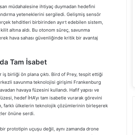
insan müdahalesine ihtiyaç duymadan hedefini
andırma yeteneklerini sergiledi. Gelişmiş sensör
rçek tehditleri birbirinden ayırt edebilen sistem,
e kilit altına aldı. Bu otonom süreç, savunma
rek hava sahası güvenliğinde kritik bir avantaj
ada Tam İsabet
 birliği ön plana çıktı. Bird of Prey, tespit ettiği
erkezli savunma teknolojisi girişimi Frankenburg
avadan havaya füzesini kullandı. Hafif yapısı ve
füzesi, hedef İHA’yı tam isabetle vurarak görevini
 farklı ülkelerin teknolojik çözümlerinin birleşerek
zler önüne serdi.
 bir prototipin uçuşu değil, aynı zamanda drone