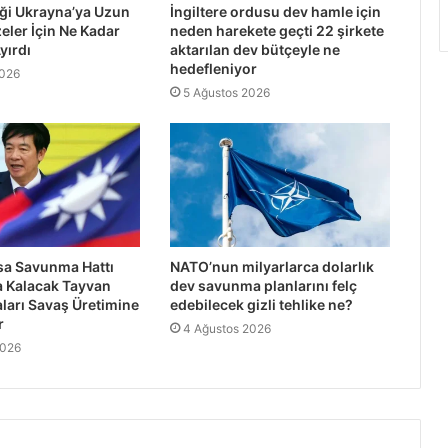
iği Ukrayna’ya Uzun
İngiltere ordusu dev hamle için
eler İçin Ne Kadar
neden harekete geçti 22 şirkete
yırdı
aktarılan dev bütçeyle ne
hedefleniyor
2026
5 Ağustos 2026
rsa Savunma Hattı
NATO’nun milyarlarca dolarlık
a Kalacak Tayvan
dev savunma planlarını felç
aları Savaş Üretimine
edebilecek gizli tehlike ne?
r
4 Ağustos 2026
2026