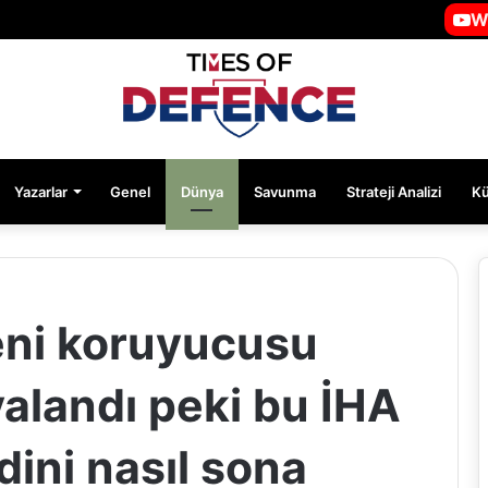
W
Yazarlar
Genel
Dünya
Savunma
Strateji Analizi
K
ni koruyucusu
valandı peki bu İHA
ini nasıl sona