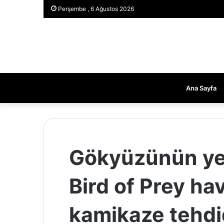
Perşembe , 6 Ağustos 2026
Ana Sayfa
Gökyüzünün ye
Bird of Prey ha
kamikaze tehdid