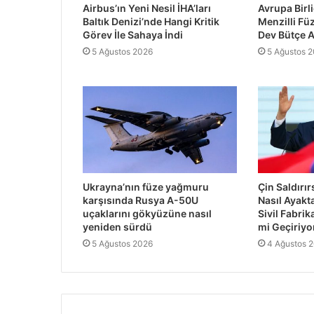
Airbus’ın Yeni Nesil İHA’ları
Avrupa Birl
Baltık Denizi’nde Hangi Kritik
Menzilli Füz
Görev İle Sahaya İndi
Dev Bütçe A
5 Ağustos 2026
5 Ağustos 
Ukrayna’nın füze yağmuru
Çin Saldırı
karşısında Rusya A-50U
Nasıl Ayakt
uçaklarını gökyüzüne nasıl
Sivil Fabrik
yeniden sürdü
mi Geçiriyo
5 Ağustos 2026
4 Ağustos 