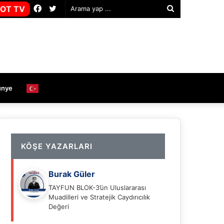
Facebook
Twitter
OT TV
Arama
yap
...
ünye
KÖŞE YAZARLARI
Burak Güler
TAYFUN BLOK-3’ün Uluslararası
Muadilleri ve Stratejik Caydırıcılık
Değeri