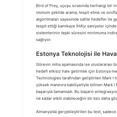
Bird of Prey, uçuşu sırasında herhangi bir 
otonom şekilde arama, tespit etme ve sınıfl
algoritmaları sayesinde sahte hedefler ile ge
tespit ettiği kamikaze İHA’yı saniyeler içind
sistemlerinin tepki süresini minimuma indire
sağlıyor.
Estonya Teknolojisi ile Hav
Görevin imha aşamasında ise uluslararası bir iş
hedefi etkisiz hale getirmek için Estonya m
Technologies tarafından geliştirilen Mark I h
yüksek manevra kabiliyetiyle bilinen Mark I 
başarıyla tamamladı. Bu başarılı entegrasyon,
ne kadar etkili olabileceğini bir kez daha gö
Almanya’da gerçekleştirilen bu test, sadece